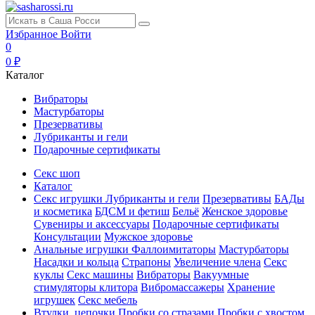
Избранное
Войти
0
0 ₽
Каталог
Вибраторы
Мастурбаторы
Презервативы
Лубриканты и гели
Подарочные сертификаты
Секс шоп
Каталог
Секс игрушки
Лубриканты и гели
Презервативы
БАДы
и косметика
БДСМ и фетиш
Бельё
Женское здоровье
Сувениры и аксессуары
Подарочные сертификаты
Консультации
Мужское здоровье
Анальные игрушки
Фаллоимитаторы
Мастурбаторы
Насадки и кольца
Страпоны
Увеличение члена
Секс
куклы
Секс машины
Вибраторы
Вакуумные
стимуляторы клитора
Вибромассажеры
Хранение
игрушек
Секс мебель
Втулки, цепочки
Пробки со стразами
Пробки с хвостом