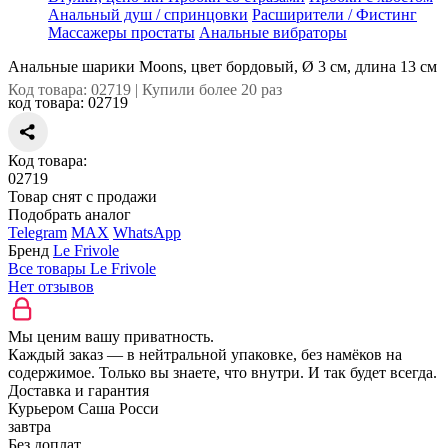
Анальный душ / спринцовки
Расширители / Фистинг
Массажеры простаты
Анальные вибраторы
Анальные шарики Moons, цвет бордовый, Ø 3 см, длина 13 см
Код товара: 02719 | Купили более 20 раз
код товара:
02719
Код товара:
02719
Товар снят с продажи
Подобрать аналог
Telegram
MAX
WhatsApp
Бренд
Le Frivole
Все товары Le Frivole
Нет отзывов
Мы ценим вашу приватность.
Каждый заказ — в нейтральной упаковке, без намёков на
содержимое. Только вы знаете, что внутри. И так будет всегда.
Доставка и гарантия
Курьером Саша Росси
завтра
Без доплат