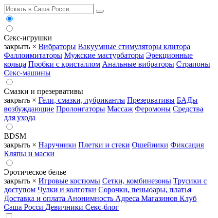
Секс-игрушки
закрыть ×
Вибраторы
Вакуумные стимуляторы клитора
Фаллоимитаторы
Мужские мастурбаторы
Эрекционные
кольца
Пробки с кристаллом
Анальные вибраторы
Страпоны
Секс-машины
Смазки и презервативы
закрыть ×
Гели, смазки, лубриканты
Презервативы
БАДы
возбуждающие
Пролонгаторы
Массаж
Феромоны
Средства
для ухода
BDSM
закрыть ×
Наручники
Плетки и стеки
Ошейники
Фиксация
Кляпы и маски
Эротическое белье
закрыть ×
Игровые костюмы
Сетки, комбинезоны
Трусики с
доступом
Чулки и колготки
Сорочки, пеньюары, платья
Доставка и оплата
Анонимность
Адреса Магазинов
Клуб
Саша Росси
Девичники
Секс-блог