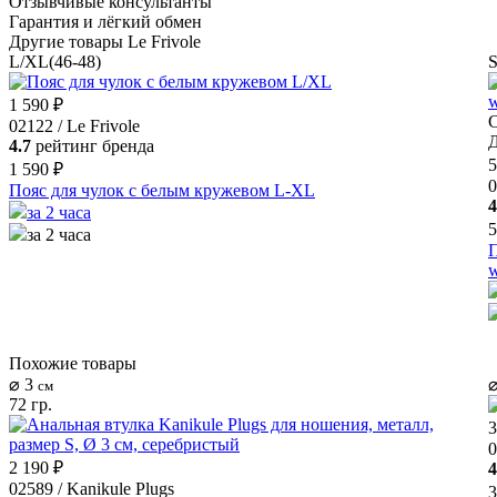
Отзывчивые консультанты
Гарантия и лёгкий обмен
Другие товары Le Frivole
L/XL(46-48)
S
1 590 ₽
С
02122 / Le Frivole
Д
4.7
рейтинг бренда
5
1 590 ₽
0
Пояс для чулок с белым кружевом L-XL
4
за 2 часа
5
за 2 часа
П
w
Похожие товары
⌀ 3
⌀
см
72 гр.
3
0
2 190 ₽
4
02589 / Kanikule Plugs
3