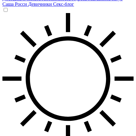
Саша Росси
Девичники
Секс-блог