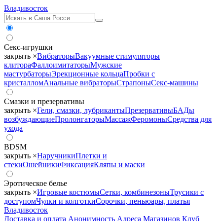
Владивосток
Секс-игрушки
закрыть ×
Вибраторы
Вакуумные стимуляторы
клитора
Фаллоимитаторы
Мужские
мастурбаторы
Эрекционные кольца
Пробки с
кристаллом
Анальные вибраторы
Страпоны
Секс-машины
Смазки и презервативы
закрыть ×
Гели, смазки, лубриканты
Презервативы
БАДы
возбуждающие
Пролонгаторы
Массаж
Феромоны
Средства для
ухода
BDSM
закрыть ×
Наручники
Плетки и
стеки
Ошейники
Фиксация
Кляпы и маски
Эротическое белье
закрыть ×
Игровые костюмы
Сетки, комбинезоны
Трусики с
доступом
Чулки и колготки
Сорочки, пеньюары, платья
Владивосток
Доставка и оплата
Анонимность
Адреса Магазинов
Клуб