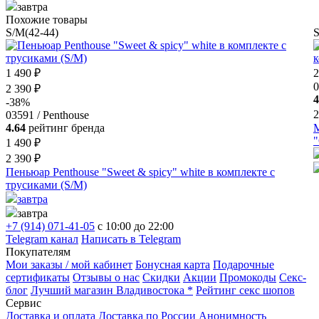
завтра
Похожие товары
S/M(42-44)
S
1 490 ₽
2
0
2 390 ₽
4
-38%
2
03591 / Penthouse
4.64
рейтинг бренда
М
"
1 490 ₽
2 390 ₽
Пеньюар Penthouse "Sweet & spicy" white в комплекте с
трусиками (S/M)
завтра
завтра
+7 (914) 071-41-05
c 10:00 до 22:00
Telegram канал
Написать в Telegram
Покупателям
Мои заказы / мой кабинет
Бонусная карта
Подарочные
сертификаты
Отзывы о нас
Скидки
Акции
Промокоды
Секс-
блог
Лучший магазин Владивостока *
Рейтинг секс шопов
Сервис
Доставка и оплата
Доставка по России
Анонимность