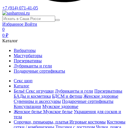
+7 (914) 071-41-05
Избранное
Войти
0
0 ₽
Каталог
Вибраторы
Мастурбаторы
Презервативы
Лубриканты и гели
Подарочные сертификаты
Секс шоп
Каталог
Бельё
Секс игрушки
Лубриканты и гели
Презервативы
БАДы и косметика
БДСМ и фетиш
Женское здоровье
Сувениры и аксессуары
Подарочные сертификаты
Консультации
Мужское здоровье
Женское белье
Мужское белье
Украшения для сосков и
тела
Сорочки, пеньюары, платья
Игровые костюмы
Костюмы
сетки / комбинезоны
Трусики с доступом
Чулки, пояса,