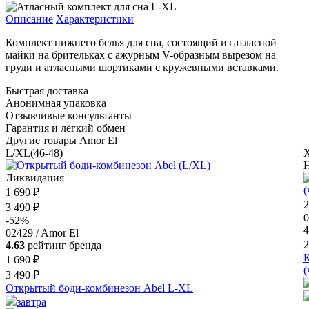
Описание
Характеристики
Комплект нижнего белья для сна, состоящий из атласной
майки на брительках с ажурным V-образным вырезом на
груди и атласными шортиками с кружевными вставками.
Быстрая доставка
Анонимная упаковка
Отзывчивые консультанты
Гарантия и лёгкий обмен
Другие товары Amor El
L/XL(46-48)
Н
Ликвидация
1 690 ₽
2
3 490 ₽
0
-52%
4
02429 / Amor El
2
4.63
рейтинг бренда
К
1 690 ₽
(
3 490 ₽
Открытый боди-комбинезон Abel L-XL
завтра