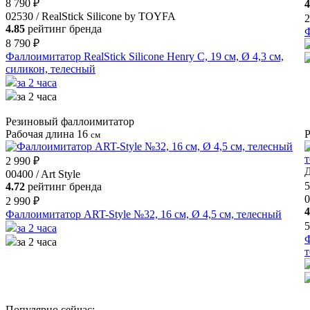
8 790 ₽
4
02530 / RealStick Silicone by TOYFA
2
4.85
рейтинг бренда
Ф
8 790 ₽
Фаллоимитатор RealStick Silicone Henry C, 19 см, Ø 4,3 см,
силикон, телесный
за 2 часа
за 2 часа
Резиновый фаллоимитатор
Рабочая длина 16
Р
см
2 990 ₽
Д
00400 / Art Style
5
4.72
рейтинг бренда
0
2 990 ₽
4
Фаллоимитатор ART-Style №32, 16 см, Ø 4,5 см, телесный
5
за 2 часа
Ф
за 2 часа
Популярно сейчас: