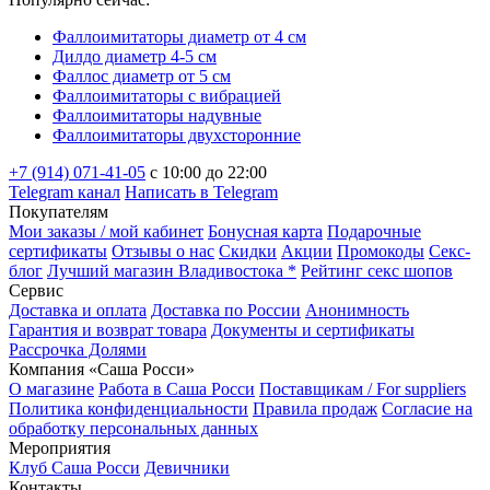
Фаллоимитаторы диаметр от 4 см
Дилдо диаметр 4-5 см
Фаллос диаметр от 5 см
Фаллоимитаторы с вибрацией
Фаллоимитаторы надувные
Фаллоимитаторы двухсторонние
+7 (914) 071-41-05
c 10:00 до 22:00
Telegram канал
Написать в Telegram
Покупателям
Мои заказы / мой кабинет
Бонусная карта
Подарочные
сертификаты
Отзывы о нас
Скидки
Акции
Промокоды
Секс-
блог
Лучший магазин Владивостока *
Рейтинг секс шопов
Сервис
Доставка и оплата
Доставка по России
Анонимность
Гарантия и возврат товара
Документы и сертификаты
Рассрочка Долями
Компания «Саша Росси»
О магазине
Работа в Саша Росси
Поставщикам / For suppliers
Политика конфиденциальности
Правила продаж
Согласие на
обработку персональных данных
Мероприятия
Клуб Саша Росси
Девичники
Контакты