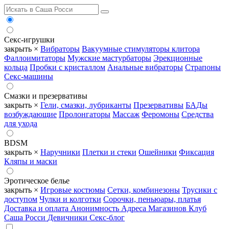
Секс-игрушки
закрыть ×
Вибраторы
Вакуумные стимуляторы клитора
Фаллоимитаторы
Мужские мастурбаторы
Эрекционные
кольца
Пробки с кристаллом
Анальные вибраторы
Страпоны
Секс-машины
Смазки и презервативы
закрыть ×
Гели, смазки, лубриканты
Презервативы
БАДы
возбуждающие
Пролонгаторы
Массаж
Феромоны
Средства
для ухода
BDSM
закрыть ×
Наручники
Плетки и стеки
Ошейники
Фиксация
Кляпы и маски
Эротическое белье
закрыть ×
Игровые костюмы
Сетки, комбинезоны
Трусики с
доступом
Чулки и колготки
Сорочки, пеньюары, платья
Доставка и оплата
Анонимность
Адреса Магазинов
Клуб
Саша Росси
Девичники
Секс-блог