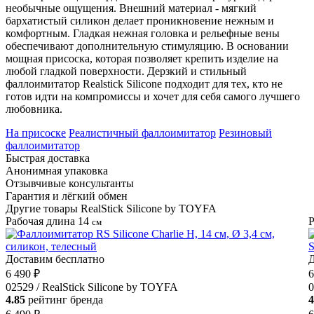
необычные ощущения. Внешний материал - мягкий
бархатистый силикон делает проникновение нежным и
комфортным. Гладкая нежная головка и рельефные вены
обеспечивают дополнительную стимуляцию. В основании
мощная присоска, которая позволяет крепить изделие на
любой гладкой поверхности. Дерзкий и стильный
фаллоимитатор Realstick Silicone подходит для тех, кто не
готов идти на компромиссы и хочет для себя самого лучшего
любовника.
На присоске
Реалистичный фаллоимитатор
Резиновый
фаллоимитатор
Быстрая доставка
Анонимная упаковка
Отзывчивые консультанты
Гарантия и лёгкий обмен
Другие товары RealStick Silicone by TOYFA
Рабочая длина 14
Р
см
Доставим бесплатно
Д
6 490 ₽
6
02529 / RealStick Silicone by TOYFA
0
4.85
рейтинг бренда
4