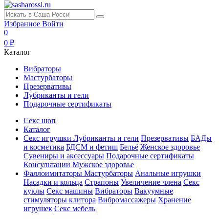
Избранное
Войти
0
0 ₽
Каталог
Вибраторы
Мастурбаторы
Презервативы
Лубриканты и гели
Подарочные сертификаты
Секс шоп
Каталог
Секс игрушки
Лубриканты и гели
Презервативы
БАДы
и косметика
БДСМ и фетиш
Бельё
Женское здоровье
Сувениры и аксессуары
Подарочные сертификаты
Консультации
Мужское здоровье
Фаллоимитаторы
Мастурбаторы
Анальные игрушки
Насадки и кольца
Страпоны
Увеличение члена
Секс
куклы
Секс машины
Вибраторы
Вакуумные
стимуляторы клитора
Вибромассажеры
Хранение
игрушек
Секс мебель