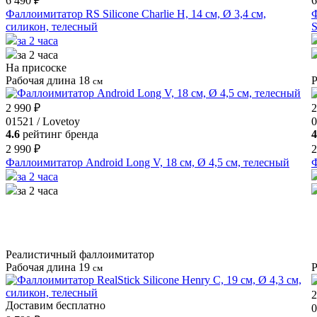
6 490 ₽
6
Фаллоимитатор RS Silicone Charlie H, 14 см, Ø 3,4 см,
Ф
силикон, телесный
S
за 2 часа
за 2 часа
На присоске
Рабочая длина 18
Р
см
2 990 ₽
2
01521 / Lovetoy
0
4.6
рейтинг бренда
4
2 990 ₽
2
Фаллоимитатор Android Long V, 18 см, Ø 4,5 см, телесный
Ф
за 2 часа
за 2 часа
Реалистичный фаллоимитатор
Рабочая длина 19
Р
см
2
Доставим бесплатно
0