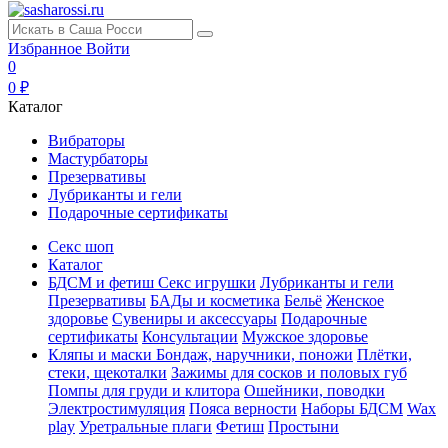
Избранное
Войти
0
0 ₽
Каталог
Вибраторы
Мастурбаторы
Презервативы
Лубриканты и гели
Подарочные сертификаты
Секс шоп
Каталог
БДСМ и фетиш
Секс игрушки
Лубриканты и гели
Презервативы
БАДы и косметика
Бельё
Женское
здоровье
Сувениры и аксессуары
Подарочные
сертификаты
Консультации
Мужское здоровье
Кляпы и маски
Бондаж, наручники, поножи
Плётки,
стеки, щекоталки
Зажимы для сосков и половых губ
Помпы для груди и клитора
Ошейники, поводки
Электростимуляция
Пояса верности
Наборы БДСМ
Wax
play
Уретральные плаги
Фетиш
Простыни