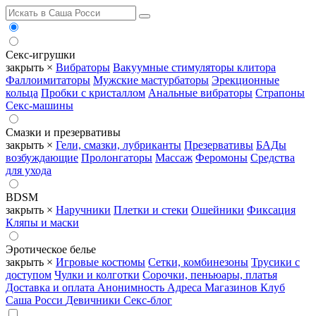
Секс-игрушки
закрыть ×
Вибраторы
Вакуумные стимуляторы клитора
Фаллоимитаторы
Мужские мастурбаторы
Эрекционные
кольца
Пробки с кристаллом
Анальные вибраторы
Страпоны
Секс-машины
Смазки и презервативы
закрыть ×
Гели, смазки, лубриканты
Презервативы
БАДы
возбуждающие
Пролонгаторы
Массаж
Феромоны
Средства
для ухода
BDSM
закрыть ×
Наручники
Плетки и стеки
Ошейники
Фиксация
Кляпы и маски
Эротическое белье
закрыть ×
Игровые костюмы
Сетки, комбинезоны
Трусики с
доступом
Чулки и колготки
Сорочки, пеньюары, платья
Доставка и оплата
Анонимность
Адреса Магазинов
Клуб
Саша Росси
Девичники
Секс-блог