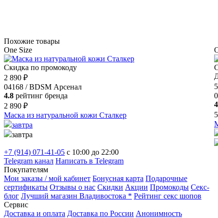
Похожие товары
One Size
O
Скидка по промокоду
С
Д
2 890 ₽
5
04168 / BDSM Арсенал
4.8
рейтинг бренда
0
4
2 890 ₽
5
Маска из натуральной кожи Сталкер
М
завтра
завтра
+7 (914) 071-41-05
c 10:00 до 22:00
Telegram канал
Написать в Telegram
Покупателям
Мои заказы / мой кабинет
Бонусная карта
Подарочные
сертификаты
Отзывы о нас
Скидки
Акции
Промокоды
Секс-
блог
Лучший магазин Владивостока *
Рейтинг секс шопов
Сервис
Доставка и оплата
Доставка по России
Анонимность