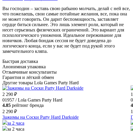
Вы господин – заставь свою рабыню молчать, делай с ней все,
что пожелаешь, свои самые потайные желания, все, пока она
не может говорить. Он дарит беспомощность, заставляет
сердце биться сильнее. Это лишь элемент роли, который не
несет серьезных физических ограничений. Это вариант для
психологического унижения. Идеальное переживание для
новичков. Любая бондаж сессия не будет доведена до
логического конца, если у вас не будет под рукой этого
замечательного кляпа.
Быстрая доставка
Анонимная упаковка
Отзывчивые консультанты
Гарантия и лёгкий обмен
Другие товары Lola Games Party Hard
2 290 ₽
1
01957 / Lola Games Party Hard
0
4.85
рейтинг бренда
4
2 290 ₽
1
Зажимы на Cоски Party Hard Darkside
П
за 2 часа
за 2 часа