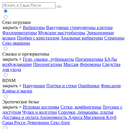
Секс-игрушки
закрыть ×
Вибраторы
Вакуумные стимуляторы клитора
Фаллоимитаторы
Мужские мастурбаторы
Эрекционные
кольца
Пробки с кристаллом
Анальные вибраторы
Страпоны
Секс-машины
Смазки и презервативы
закрыть ×
Гели, смазки, лубриканты
Презервативы
БАДы
возбуждающие
Пролонгаторы
Массаж
Феромоны
Средства
для ухода
BDSM
закрыть ×
Наручники
Плетки и стеки
Ошейники
Фиксация
Кляпы и маски
Эротическое белье
закрыть ×
Игровые костюмы
Сетки, комбинезоны
Трусики с
доступом
Чулки и колготки
Сорочки, пеньюары, платья
Доставка и оплата
Анонимность
Адреса Магазинов
Клуб
Саша Росси
Девичники
Секс-блог