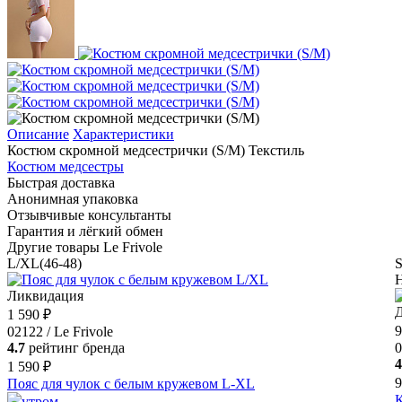
Описание
Характеристики
Костюм скромной медсестрички (S/M) Текстиль
Костюм медсестры
Быстрая доставка
Анонимная упаковка
Отзывчивые консультанты
Гарантия и лёгкий обмен
Другие товары Le Frivole
L/XL(46-48)
S
Н
Ликвидация
Д
1 590 ₽
9
02122 / Le Frivole
4.7
рейтинг бренда
0
4
1 590 ₽
9
Пояс для чулок с белым кружевом L-XL
К
утром