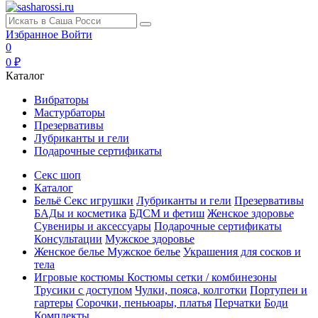
Избранное
Войти
0
0 ₽
Каталог
Вибраторы
Мастурбаторы
Презервативы
Лубриканты и гели
Подарочные сертификаты
Секс шоп
Каталог
Бельё
Секс игрушки
Лубриканты и гели
Презервативы
БАДы и косметика
БДСМ и фетиш
Женское здоровье
Сувениры и аксессуары
Подарочные сертификаты
Консультации
Мужское здоровье
Женское белье
Мужское белье
Украшения для сосков и
тела
Игровые костюмы
Костюмы сетки / комбинезоны
Трусики с доступом
Чулки, пояса, колготки
Портупеи и
гартеры
Сорочки, пеньюары, платья
Перчатки
Боди
Комплекты