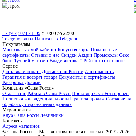
утром
+7 (914) 071-41-05
c 10:00 до 22:00
Telegram канал
Написать в Telegram
Покупателям
Мои заказы / мой кабинет
Бонусная карта
Подарочные
сертификаты
Отзывы о нас
Скидки
Акции
Промокоды
Секс-
блог
Лучший магазин Владивостока *
Рейтинг секс шопов
Сервис
Доставка и оплата
Доставка по России
Анонимность
Гарантия и возврат товара
Документы и сертификаты
Рассрочка Долями
Компания «Саша Росси»
О магазине
Работа в Саша Росси
Поставщикам / For suppliers
Политика конфиденциальности
Правила продаж
Согласие на
обработку персональных данных
Мероприятия
Клуб Саша Росси
Девичники
Контакты
Адреса магазинов
© Саша Росси — Магазин товаров для взрослых, 2017 - 2026.