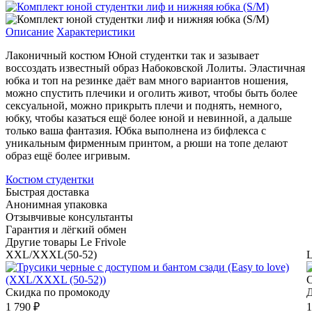
Описание
Характеристики
Лаконичный костюм Юной студентки так и зазывает
воссоздать известный образ Набоковской Лолиты. Эластичная
юбка и топ на резинке даёт вам много вариантов ношения,
можно спустить плечики и оголить живот, чтобы быть более
сексуальной, можно прикрыть плечи и поднять, немного,
юбку, чтобы казаться ещё более юной и невинной, а дальше
только ваша фантазия. Юбка выполнена из бифлекса с
уникальным фирменным принтом, а рюши на топе делают
образ ещё более игривым.
Костюм студентки
Быстрая доставка
Анонимная упаковка
Отзывчивые консультанты
Гарантия и лёгкий обмен
Другие товары Le Frivole
XXL/XXXL(50-52)
L
С
Скидка по промокоду
Д
1 790 ₽
1