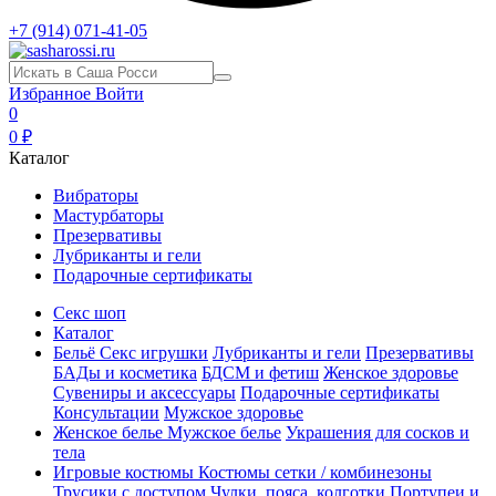
+7 (914) 071-41-05
Избранное
Войти
0
0 ₽
Каталог
Вибраторы
Мастурбаторы
Презервативы
Лубриканты и гели
Подарочные сертификаты
Секс шоп
Каталог
Бельё
Секс игрушки
Лубриканты и гели
Презервативы
БАДы и косметика
БДСМ и фетиш
Женское здоровье
Сувениры и аксессуары
Подарочные сертификаты
Консультации
Мужское здоровье
Женское белье
Мужское белье
Украшения для сосков и
тела
Игровые костюмы
Костюмы сетки / комбинезоны
Трусики с доступом
Чулки, пояса, колготки
Портупеи и