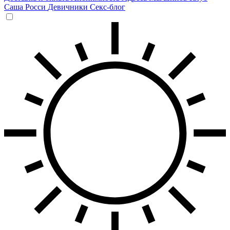
Саша Росси
Девичники
Секс-блог