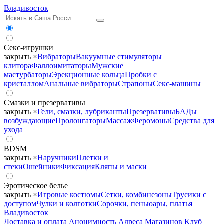
Владивосток
Секс-игрушки
закрыть ×
Вибраторы
Вакуумные стимуляторы
клитора
Фаллоимитаторы
Мужские
мастурбаторы
Эрекционные кольца
Пробки с
кристаллом
Анальные вибраторы
Страпоны
Секс-машины
Смазки и презервативы
закрыть ×
Гели, смазки, лубриканты
Презервативы
БАДы
возбуждающие
Пролонгаторы
Массаж
Феромоны
Средства для
ухода
BDSM
закрыть ×
Наручники
Плетки и
стеки
Ошейники
Фиксация
Кляпы и маски
Эротическое белье
закрыть ×
Игровые костюмы
Сетки, комбинезоны
Трусики с
доступом
Чулки и колготки
Сорочки, пеньюары, платья
Владивосток
Доставка и оплата
Анонимность
Адреса Магазинов
Клуб