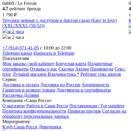
04069 / Le Frivole
0
4.7
рейтинг бренда
4
1 790 ₽
1
Трусики черные с доступом и бантом сзади (Easy to love)
(XXL/XXXL (50-52))
за 2 часа
за 2 часа
+7 (914) 071-41-05
c 10:00 до 22:00
Telegram канал
Написать в Telegram
Покупателям
Мои заказы / мой кабинет
Бонусная карта
Подарочные
сертификаты
Отзывы о нас
Скидки
Акции
Промокоды
Секс-
блог
Лучший магазин Владивостока *
Рейтинг секс шопов
Сервис
Доставка и оплата
Доставка по России
Анонимность
Гарантия и возврат товара
Документы и сертификаты
Рассрочка Долями
Компания «Саша Росси»
О магазине
Работа в Саша Росси
Поставщикам / For suppliers
Политика конфиденциальности
Правила продаж
Согласие на
обработку персональных данных
Мероприятия
Клуб Саша Росси
Девичники