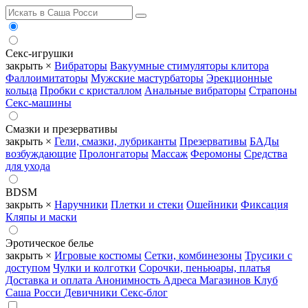
Секс-игрушки
закрыть ×
Вибраторы
Вакуумные стимуляторы клитора
Фаллоимитаторы
Мужские мастурбаторы
Эрекционные
кольца
Пробки с кристаллом
Анальные вибраторы
Страпоны
Секс-машины
Смазки и презервативы
закрыть ×
Гели, смазки, лубриканты
Презервативы
БАДы
возбуждающие
Пролонгаторы
Массаж
Феромоны
Средства
для ухода
BDSM
закрыть ×
Наручники
Плетки и стеки
Ошейники
Фиксация
Кляпы и маски
Эротическое белье
закрыть ×
Игровые костюмы
Сетки, комбинезоны
Трусики с
доступом
Чулки и колготки
Сорочки, пеньюары, платья
Доставка и оплата
Анонимность
Адреса Магазинов
Клуб
Саша Росси
Девичники
Секс-блог