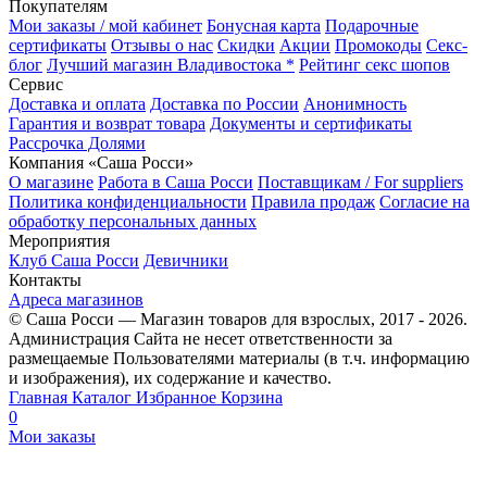
Покупателям
Мои заказы / мой кабинет
Бонусная карта
Подарочные
сертификаты
Отзывы о нас
Скидки
Акции
Промокоды
Секс-
блог
Лучший магазин Владивостока *
Рейтинг секс шопов
Сервис
Доставка и оплата
Доставка по России
Анонимность
Гарантия и возврат товара
Документы и сертификаты
Рассрочка Долями
Компания «Саша Росси»
О магазине
Работа в Саша Росси
Поставщикам / For suppliers
Политика конфиденциальности
Правила продаж
Согласие на
обработку персональных данных
Мероприятия
Клуб Саша Росси
Девичники
Контакты
Адреса магазинов
© Саша Росси — Магазин товаров для взрослых, 2017 - 2026.
Администрация Сайта не несет ответственности за
размещаемые Пользователями материалы (в т.ч. информацию
и изображения), их содержание и качество.
Главная
Каталог
Избранное
Корзина
0
Мои заказы