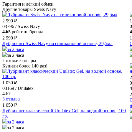
Гарантия и лёгкий обмен
Другие товары Swiss Navy
2 990 ₽
1
03796 / Swiss Navy
0
4.65
рейтинг бренда
4
2 990 ₽
1
Лубрикант Swiss Navy на силиконовой основе, 29,5мл
О
за 2 часа
за 2 часа
Похожие товары
Купили более 140 раз!
2
1 050 ₽
0
03169 / Unilatex
4
4.67
2
3 отзыва
Л
1 050 ₽
н
Лубрикант классический Unilatex Gel, на водной основе, 100
гр.
за 2 часа
за 2 часа