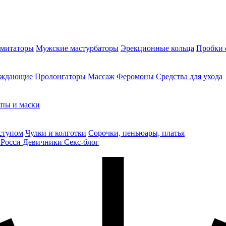
митаторы
Мужские мастурбаторы
Эрекционные кольца
Пробки 
уждающие
Пролонгаторы
Массаж
Феромоны
Средства для ухода
пы и маски
ступом
Чулки и колготки
Сорочки, пеньюары, платья
 Росси
Девичники
Секс-блог