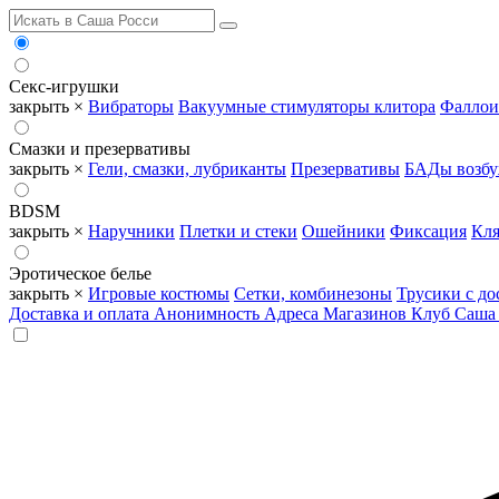
Секс-игрушки
закрыть ×
Вибраторы
Вакуумные стимуляторы клитора
Фаллои
Смазки и презервативы
закрыть ×
Гели, смазки, лубриканты
Презервативы
БАДы возб
BDSM
закрыть ×
Наручники
Плетки и стеки
Ошейники
Фиксация
Кля
Эротическое белье
закрыть ×
Игровые костюмы
Сетки, комбинезоны
Трусики с до
Доставка и оплата
Анонимность
Адреса Магазинов
Клуб Саша