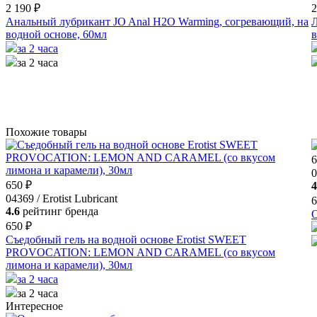
2 190 ₽
2
Анальный лубрикант JO Anal H2O Warming, согревающий, на
Л
водной основе, 60мл
в
за 2 часа
за 2 часа
Похожие товары
6
0
650 ₽
4
04369 / Erotist Lubricant
6
4.6
рейтинг бренда
О
650 ₽
Съедобный гель на водной основе Erotist SWEET
PROVOCATION: LEMON AND CARAMEL (со вкусом
лимона и карамели), 30мл
за 2 часа
за 2 часа
Интересное