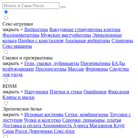
Секс-игрушки
закрыть ×
Вибраторы
Вакуумные стимуляторы клитора
Фаллоимитаторы
Мужские мастурбаторы
Эрекционные
кольца
Пробки с кристаллом
Анальные вибраторы
Страпоны
Секс-машины
Смазки и презервативы
закрыть ×
Гели, смазки, лубриканты
Презервативы
БАДы
возбуждающие
Пролонгаторы
Массаж
Феромоны
Средства
для ухода
BDSM
закрыть ×
Наручники
Плетки и стеки
Ошейники
Фиксация
Кляпы и маски
Эротическое белье
закрыть ×
Игровые костюмы
Сетки, комбинезоны
Трусики с
доступом
Чулки и колготки
Сорочки, пеньюары, платья
Доставка и оплата
Анонимность
Адреса Магазинов
Клуб
Саша Росси
Девичники
Секс-блог