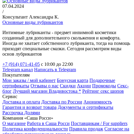
07.04.2024
/
Консультант Александра К.
Основные виды лубрикантов
Интимные лубриканты - предмет инnимной косметики
созданный для дополнительного скольжения и комфорта.
Иногда не хватает собственного лубриканта, тогда на помощь
приходят специальные смазки. Сегодня рассмотрим виды
основ лубрикантов
+7 (914) 071-41-05
c 10:00 до 22:00
Telegram канал
Написать в Telegram
Покупателям
Мои заказы / мой кабинет
Бонусная карта
Подарочные
сертификаты
Отзывы о нас
Скидки
Акции
Промокоды
Секс-
блог
Лучший магазин Владивостока *
Рейтинг секс шопов
Сервис
Доставка и оплата
Доставка по России
Анонимность
Гарантия и возврат товара
Документы и сертификаты
Рассрочка Долями
Компания «Саша Росси»
О магазине
Работа в Саша Росси
Поставщикам / For suppliers
Политика конфиденциальности
Правила продаж
Согласие на