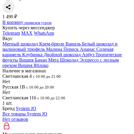
1 490 ₽
В корзину
привезем утром
Купить через мессенджер
Telegram
MAX
WhatsApp
Вкус
Мятный шоколад
Крем-брюле
Ваниль
Белый шоколад и
малиновый трюфель
Малина
Периск
Ананас
Соленая
карамель
Клубника
Двойной шоколад
Арбуз
Тропические
фрукты
Вишня
Банан
Мята
Шоколад
Эспрессо с лесным
орехом
Вишня
Яблоко
Наличие в магазинах
Светланская 4
с 10:00 до 21:00
Нет
Русская 1В
с 10:00 до 20:00
Нет
Светланская 116
с 10:00 до 22:00
1 шт.
Бренд
System JO
Все товары System JO
Нет отзывов