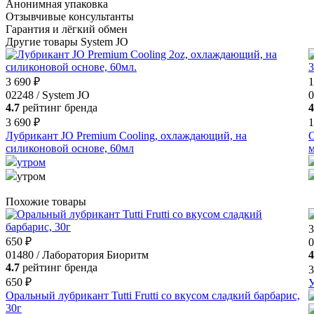
Анонимная упаковка
Отзывчивые консультанты
Гарантия и лёгкий обмен
Другие товары System JO
3 690 ₽
1
02248 / System JO
0
4.7
рейтинг бренда
4
3 690 ₽
1
Лубрикант JO Premium Cooling, охлаждающий, на
О
силиконовой основе, 60мл
утром
утром
Похожие товары
3
650 ₽
0
01480 / Лаборатория Биоритм
4
4.7
рейтинг бренда
3
650 ₽
У
Оральный лубрикант Tutti Frutti со вкусом сладкий барбарис,
30г