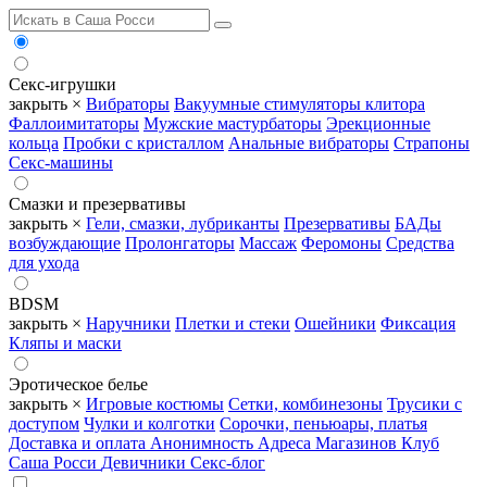
Секс-игрушки
закрыть ×
Вибраторы
Вакуумные стимуляторы клитора
Фаллоимитаторы
Мужские мастурбаторы
Эрекционные
кольца
Пробки с кристаллом
Анальные вибраторы
Страпоны
Секс-машины
Смазки и презервативы
закрыть ×
Гели, смазки, лубриканты
Презервативы
БАДы
возбуждающие
Пролонгаторы
Массаж
Феромоны
Средства
для ухода
BDSM
закрыть ×
Наручники
Плетки и стеки
Ошейники
Фиксация
Кляпы и маски
Эротическое белье
закрыть ×
Игровые костюмы
Сетки, комбинезоны
Трусики с
доступом
Чулки и колготки
Сорочки, пеньюары, платья
Доставка и оплата
Анонимность
Адреса Магазинов
Клуб
Саша Росси
Девичники
Секс-блог