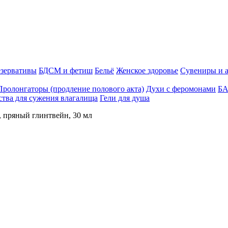
зервативы
БДСМ и фетиш
Бельё
Женское здоровье
Сувениры и 
Пролонгаторы (продление полового акта)
Духи с феромонами
БА
ства для сужения влагалища
Гели для душа
 пряный глинтвейн, 30 мл