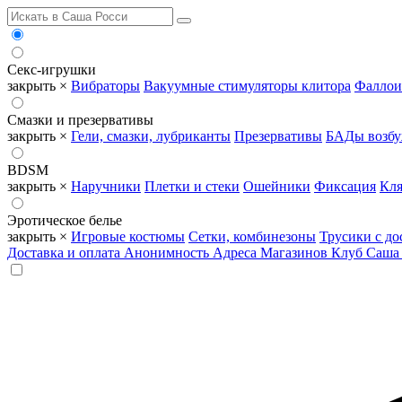
Секс-игрушки
закрыть ×
Вибраторы
Вакуумные стимуляторы клитора
Фаллои
Смазки и презервативы
закрыть ×
Гели, смазки, лубриканты
Презервативы
БАДы возб
BDSM
закрыть ×
Наручники
Плетки и стеки
Ошейники
Фиксация
Кля
Эротическое белье
закрыть ×
Игровые костюмы
Сетки, комбинезоны
Трусики с до
Доставка и оплата
Анонимность
Адреса Магазинов
Клуб Саша