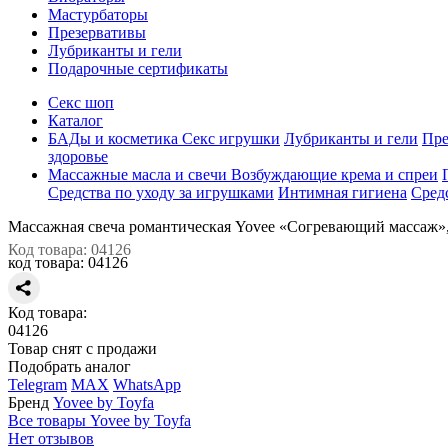
Мастурбаторы
Презервативы
Лубриканты и гели
Подарочные сертификаты
Секс шоп
Каталог
БАДы и косметика
Секс игрушки
Лубриканты и гели
Пре
здоровье
Массажные масла и свечи
Возбуждающие крема и спреи
Средства по уходу за игрушками
Интимная гигиена
Сред
Массажная свеча романтическая Yovee «Согревающий массаж»,
Код товара: 04126
код товара:
04126
Код товара:
04126
Товар снят с продажи
Подобрать аналог
Telegram
MAX
WhatsApp
Бренд
Yovee by Toyfa
Все товары Yovee by Toyfa
Нет отзывов