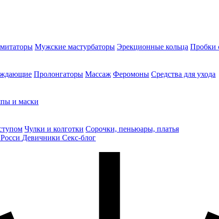
митаторы
Мужские мастурбаторы
Эрекционные кольца
Пробки 
уждающие
Пролонгаторы
Массаж
Феромоны
Средства для ухода
пы и маски
ступом
Чулки и колготки
Сорочки, пеньюары, платья
 Росси
Девичники
Секс-блог