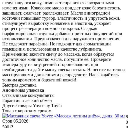
шелушащуюся кожу, помогает справиться с возрастными
изменениями. Кокосовое масло придает коже бархатистость,
защищает, смягчает, разглаживает. Масло виноградной
косточки повышает тургор, эластичность и упругость кожи,
стимулирует выработку коллагена и эластина, ускоряет
процесс регенерации кожного покрова. Сладкая
парфюмированая отдушка добавит приятных ощущений при
использовании. Предназначена для наружного применения.
Не содержит парафина. Не подходит для ароматизации
помещения, использования в качестве лубриканта.
Применение: зажгите свечу до массажа, когда образуется
достаточное количество масла, потушите её. Проверьте
температуру на внутренней стороне ладони, при
необходимости дайте маслу слегка остыть. Нанесите на тело и
массирующими движениями распределите. Наслаждайтесь
тонким ароматом и бархатной кожей!
Быстрая доставка
Анонимная упаковка
Отзывчивые консультанты
Гарантия и лёгкий обмен
Другие товары Yovee by Toyfa
Товар с коротким сроком
8
Срок 05.2026
0
590 ₽
4