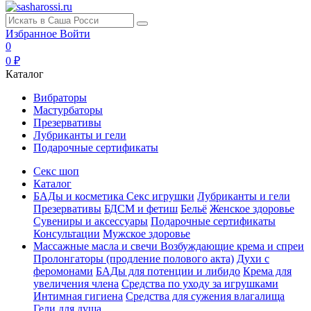
Избранное
Войти
0
0 ₽
Каталог
Вибраторы
Мастурбаторы
Презервативы
Лубриканты и гели
Подарочные сертификаты
Секс шоп
Каталог
БАДы и косметика
Секс игрушки
Лубриканты и гели
Презервативы
БДСМ и фетиш
Бельё
Женское здоровье
Сувениры и аксессуары
Подарочные сертификаты
Консультации
Мужское здоровье
Массажные масла и свечи
Возбуждающие крема и спреи
Пролонгаторы (продление полового акта)
Духи с
феромонами
БАДы для потенции и либидо
Крема для
увеличения члена
Средства по уходу за игрушками
Интимная гигиена
Средства для сужения влагалища
Гели для душа