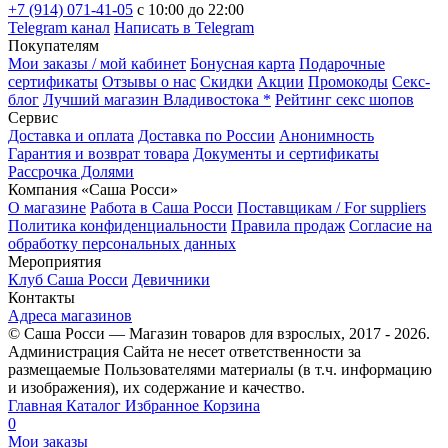
+7 (914) 071-41-05
c 10:00 до 22:00
Telegram канал
Написать в Telegram
Покупателям
Мои заказы / мой кабинет
Бонусная карта
Подарочные
сертификаты
Отзывы о нас
Скидки
Акции
Промокоды
Секс-
блог
Лучший магазин Владивостока *
Рейтинг секс шопов
Сервис
Доставка и оплата
Доставка по России
Анонимность
Гарантия и возврат товара
Документы и сертификаты
Рассрочка Долями
Компания «Саша Росси»
О магазине
Работа в Саша Росси
Поставщикам / For suppliers
Политика конфиденциальности
Правила продаж
Согласие на
обработку персональных данных
Мероприятия
Клуб Саша Росси
Девичники
Контакты
Адреса магазинов
© Саша Росси — Магазин товаров для взрослых, 2017 - 2026.
Администрация Сайта не несет ответственности за
размещаемые Пользователями материалы (в т.ч. информацию
и изображения), их содержание и качество.
Главная
Каталог
Избранное
Корзина
0
Мои заказы