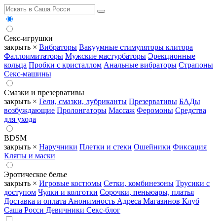
Секс-игрушки
закрыть ×
Вибраторы
Вакуумные стимуляторы клитора
Фаллоимитаторы
Мужские мастурбаторы
Эрекционные
кольца
Пробки с кристаллом
Анальные вибраторы
Страпоны
Секс-машины
Смазки и презервативы
закрыть ×
Гели, смазки, лубриканты
Презервативы
БАДы
возбуждающие
Пролонгаторы
Массаж
Феромоны
Средства
для ухода
BDSM
закрыть ×
Наручники
Плетки и стеки
Ошейники
Фиксация
Кляпы и маски
Эротическое белье
закрыть ×
Игровые костюмы
Сетки, комбинезоны
Трусики с
доступом
Чулки и колготки
Сорочки, пеньюары, платья
Доставка и оплата
Анонимность
Адреса Магазинов
Клуб
Саша Росси
Девичники
Секс-блог