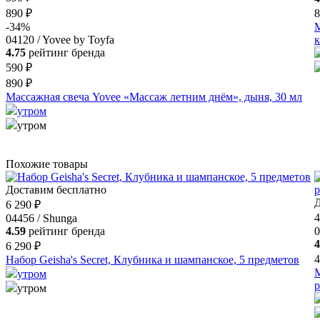
890 ₽
8
-34%
М
04120 / Yovee by Toyfa
к
4.75
рейтинг бренда
590 ₽
890 ₽
Массажная свеча Yovee «Массаж летним днём», дыня, 30 мл
утром
утром
Похожие товары
Доставим бесплатно
Д
6 290 ₽
4
04456 / Shunga
4.59
рейтинг бренда
0
4
6 290 ₽
4
Набор Geisha's Secret, Клубника и шампанское, 5 предметов
М
утром
р
утром