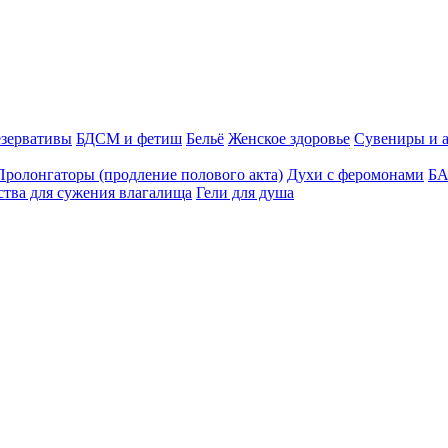
зервативы
БДСМ и фетиш
Бельё
Женское здоровье
Сувениры и 
Пролонгаторы (продление полового акта)
Духи с феромонами
БА
ства для сужения влагалища
Гели для душа