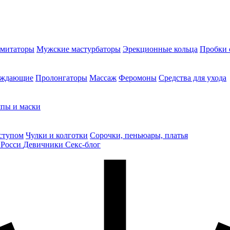
митаторы
Мужские мастурбаторы
Эрекционные кольца
Пробки 
уждающие
Пролонгаторы
Массаж
Феромоны
Средства для ухода
пы и маски
ступом
Чулки и колготки
Сорочки, пеньюары, платья
 Росси
Девичники
Секс-блог