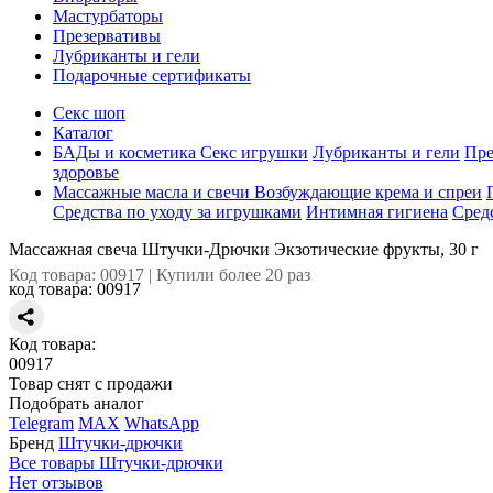
Мастурбаторы
Презервативы
Лубриканты и гели
Подарочные сертификаты
Секс шоп
Каталог
БАДы и косметика
Секс игрушки
Лубриканты и гели
Пре
здоровье
Массажные масла и свечи
Возбуждающие крема и спреи
Средства по уходу за игрушками
Интимная гигиена
Сред
Массажная свеча Штучки-Дрючки Экзотические фрукты, 30 г
Код товара: 00917 | Купили более 20 раз
код товара:
00917
Код товара:
00917
Товар снят с продажи
Подобрать аналог
Telegram
MAX
WhatsApp
Бренд
Штучки-дрючки
Все товары Штучки-дрючки
Нет отзывов