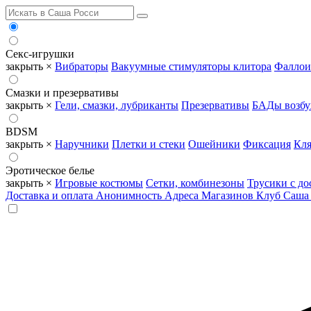
Секс-игрушки
закрыть ×
Вибраторы
Вакуумные стимуляторы клитора
Фаллои
Смазки и презервативы
закрыть ×
Гели, смазки, лубриканты
Презервативы
БАДы возб
BDSM
закрыть ×
Наручники
Плетки и стеки
Ошейники
Фиксация
Кля
Эротическое белье
закрыть ×
Игровые костюмы
Сетки, комбинезоны
Трусики с до
Доставка и оплата
Анонимность
Адреса Магазинов
Клуб Саша