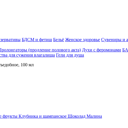
зервативы
БДСМ и фетиш
Бельё
Женское здоровье
Сувениры и 
Пролонгаторы (продление полового акта)
Духи с феромонами
БА
ства для сужения влагалища
Гели для душа
съедобное, 100 мл
е фрукты
Клубника и шампанское
Шоколад
Малина