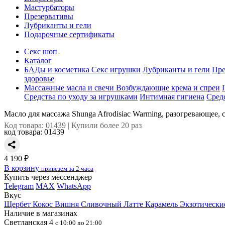
Мастурбаторы
Презервативы
Лубриканты и гели
Подарочные сертификаты
Секс шоп
Каталог
БАДы и косметика
Секс игрушки
Лубриканты и гели
Пре
здоровье
Массажные масла и свечи
Возбуждающие крема и спреи
Средства по уходу за игрушками
Интимная гигиена
Сред
Масло для массажа Shunga Afrodisiac Warming, разогревающее, 
Код товара: 01439 | Купили более 20 раз
код товара:
01439
4 190 ₽
В корзину
привезем за 2 часа
Купить через мессенджер
Telegram
MAX
WhatsApp
Вкус
Щербет
Кокос
Вишня
Сливочный Латте
Карамель
Экзотически
Наличие в магазинах
Светланская 4
с 10:00 до 21:00