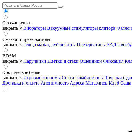
Секс-игрушки
закрыть ×
Вибраторы
Вакуумные стимуляторы клитора
Фаллои
Смазки и презервативы
закрыть ×
Гели, смазки, лубриканты
Презервативы
БАДы возб
BDSM
закрыть ×
Наручники
Плетки и стеки
Ошейники
Фиксация
Кля
Эротическое белье
закрыть ×
Игровые костюмы
Сетки, комбинезоны
Трусики с до
Доставка и оплата
Анонимность
Адреса Магазинов
Клуб Саша