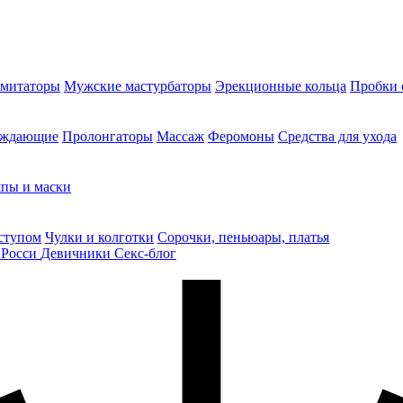
митаторы
Мужские мастурбаторы
Эрекционные кольца
Пробки 
уждающие
Пролонгаторы
Массаж
Феромоны
Средства для ухода
пы и маски
ступом
Чулки и колготки
Сорочки, пеньюары, платья
 Росси
Девичники
Секс-блог