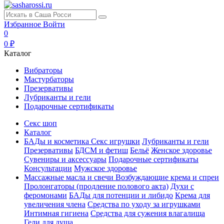
Избранное
Войти
0
0 ₽
Каталог
Вибраторы
Мастурбаторы
Презервативы
Лубриканты и гели
Подарочные сертификаты
Секс шоп
Каталог
БАДы и косметика
Секс игрушки
Лубриканты и гели
Презервативы
БДСМ и фетиш
Бельё
Женское здоровье
Сувениры и аксессуары
Подарочные сертификаты
Консультации
Мужское здоровье
Массажные масла и свечи
Возбуждающие крема и спреи
Пролонгаторы (продление полового акта)
Духи с
феромонами
БАДы для потенции и либидо
Крема для
увеличения члена
Средства по уходу за игрушками
Интимная гигиена
Средства для сужения влагалища
Гели для душа