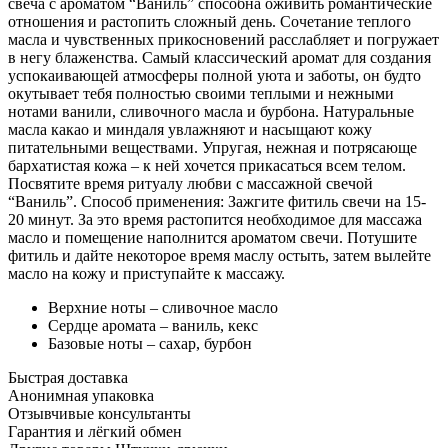
свеча с ароматом “Ваниль” способна оживить романтические
отношения и растопить сложный день. Сочетание теплого
масла и чувственных прикосновений расслабляет и погружает
в негу блаженства. Самый классический аромат для создания
успокаивающей атмосферы полной уюта и заботы, он будто
окутывает тебя полностью своими теплыми и нежными
нотами ванили, сливочного масла и бурбона. Натуральные
масла какао и миндаля увлажняют и насыщают кожу
питательными веществами. Упругая, нежная и потрясающе
бархатистая кожа – к ней хочется прикасаться всем телом.
Посвятите время ритуалу любви с массажной свечой
“Ваниль”. Способ применения: Зажгите фитиль свечи на 15-
20 минут. За это время растопится необходимое для массажа
масло и помещение наполнится ароматом свечи. Потушите
фитиль и дайте некоторое время маслу остыть, затем вылейте
масло на кожу и приступайте к массажу.
Верхние ноты – сливочное масло
Сердце аромата – ваниль, кекс
Базовые ноты – сахар, бурбон
Быстрая доставка
Анонимная упаковка
Отзывчивые консультанты
Гарантия и лёгкий обмен