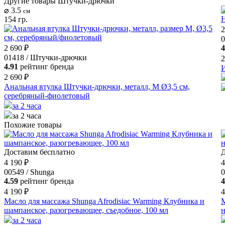
Другие товары Штучки-дрючки
⌀ 3.5
см
154 гр.
2
0
2 690 ₽
4
01418 / Штучки-дрючки
2
4.91
рейтинг бренда
2 690 ₽
Анальная втулка Штучки-дрючки, металл, M Ø3,5 см,
серебряный-фиолетовый
за 2 часа
за 2 часа
Похожие товары
Доставим бесплатно
Д
4 190 ₽
4
00549 / Shunga
0
4.59
рейтинг бренда
4
4 190 ₽
4
Масло для массажа Shunga Afrodisiac Warming Клубника и
М
шампанское, разогревающее, съедобное, 100 мл
н
за 2 часа