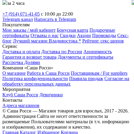
за 2 часа
+7 (914) 071-41-05
c 10:00 до 22:00
Telegram канал
Написать в Telegram
Покупателям
Мои заказы / мой кабинет
Бонусная карта
Подарочные
сертификаты
Отзывы о нас
Скидки
Акции
Промокоды
Секс-
блог
Лучший магазин Владивостока *
Рейтинг секс шопов
Сервис
Доставка и оплата
Доставка по России
Анонимность
Гарантия и возврат товара
Документы и сертификаты
Рассрочка Долями
Компания «Саша Росси»
О магазине
Работа в Саша Росси
Поставщикам / For suppliers
Политика конфиденциальности
Правила продаж
Согласие на
обработку персональных данных
Мероприятия
Клуб Саша Росси
Девичники
Контакты
Адреса магазинов
© Саша Росси — Магазин товаров для взрослых, 2017 - 2026.
Администрация Сайта не несет ответственности за
размещаемые Пользователями материалы (в т.ч. информацию
и изображения), их содержание и качество.
Главная
Каталог
Избранное
Корзина