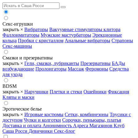
Секс-игрушки
закрыть ×
Вибраторы
Вакуумные стимуляторы клитора
Фаллоимитаторы
Мужские мастурбаторы
Эрекционные
кольца
Пробки с кристаллом
Анальные вибраторы
Страпоны
Секс-машины
Смазки и презервативы
закрыть ×
Гели, смазки, лубриканты
Презервативы
БАДы
возбуждающие
Пролонгаторы
Массаж
Феромоны
Средства
для ухода
BDSM
закрыть ×
Наручники
Плетки и стеки
Ошейники
Фиксация
Кляпы и маски
Эротическое белье
закрыть ×
Игровые костюмы
Сетки, комбинезоны
Трусики с
доступом
Чулки и колготки
Сорочки, пеньюары, платья
Доставка и оплата
Анонимность
Адреса Магазинов
Клуб
Саша Росси
Девичники
Секс-блог