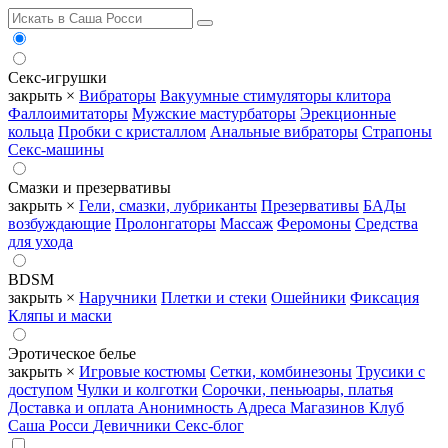
Секс-игрушки
закрыть ×
Вибраторы
Вакуумные стимуляторы клитора
Фаллоимитаторы
Мужские мастурбаторы
Эрекционные
кольца
Пробки с кристаллом
Анальные вибраторы
Страпоны
Секс-машины
Смазки и презервативы
закрыть ×
Гели, смазки, лубриканты
Презервативы
БАДы
возбуждающие
Пролонгаторы
Массаж
Феромоны
Средства
для ухода
BDSM
закрыть ×
Наручники
Плетки и стеки
Ошейники
Фиксация
Кляпы и маски
Эротическое белье
закрыть ×
Игровые костюмы
Сетки, комбинезоны
Трусики с
доступом
Чулки и колготки
Сорочки, пеньюары, платья
Доставка и оплата
Анонимность
Адреса Магазинов
Клуб
Саша Росси
Девичники
Секс-блог