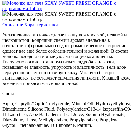
Описание
Характеристики
Увлажняющее молочко сделает вашу кожу мягкой, нежной и
шелковистой. Бодрящий свежий аромат апельсина в
сочетании с феромонами создаст романтическое настроение,
сделает вас ещё более соблазнительной и желанной. В состав
молочка входят активные увлажняющие компоненты.
Гиалуроновая кислота нормализует гидробаланс кожи,
повышает её гладкость, упругость и эластичность. Гель алоэ
вера успокаивает и тонизирует кожу. Молочко быстро
впитывается, не оставляет ощущения липкости. К вашей коже
захочется прикасаться снова и снова!
Состав
Aqua, Caprylic/Сapric Triglyceride, Mineral Oil, Hydroxyethylurea,
Dimethicone Silicone Fluid, Polyacrylamide/C13-14 Isoparaffin/C9-
11 Laureth-6, Aloe Barbadensis Leaf Juice, Sodium Hyaluronate,
Diazolidinyl Urea, Methylparaben, Propylparaben, Propylene
Glycol, Triethanolamine, D-Limonene, Parfum.