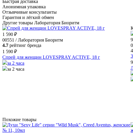
Быстрая доставка
Анонимная упаковка
Отзывчивые консультанты
Гарантия и лёгкий обмен
Другие товары Лаборатория Биоритм
К
1 590 ₽
9
00551 / Лаборатория Биоритм
4.7
рейтинг бренда
0
4
1 590 ₽
3
Спрей для женщин LOVESPRAY ACTIVE, 18 г
9
за 2 часа
Л
за 2 часа
Похожие товары