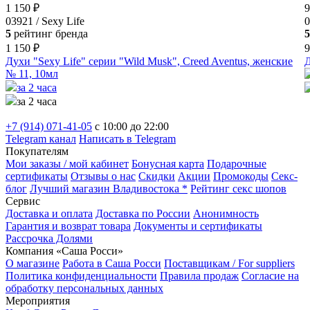
1 150 ₽
9
03921 / Sexy Life
0
5
рейтинг бренда
5
1 150 ₽
9
Духи "Sexy Life" серии "Wild Musk", Creed Aventus, женские
Д
№ 11, 10мл
за 2 часа
за 2 часа
+7 (914) 071-41-05
c 10:00 до 22:00
Telegram канал
Написать в Telegram
Покупателям
Мои заказы / мой кабинет
Бонусная карта
Подарочные
сертификаты
Отзывы о нас
Скидки
Акции
Промокоды
Секс-
блог
Лучший магазин Владивостока *
Рейтинг секс шопов
Сервис
Доставка и оплата
Доставка по России
Анонимность
Гарантия и возврат товара
Документы и сертификаты
Рассрочка Долями
Компания «Саша Росси»
О магазине
Работа в Саша Росси
Поставщикам / For suppliers
Политика конфиденциальности
Правила продаж
Согласие на
обработку персональных данных
Мероприятия