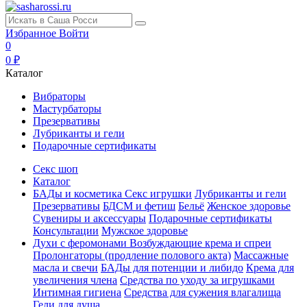
Избранное
Войти
0
0 ₽
Каталог
Вибраторы
Мастурбаторы
Презервативы
Лубриканты и гели
Подарочные сертификаты
Секс шоп
Каталог
БАДы и косметика
Секс игрушки
Лубриканты и гели
Презервативы
БДСМ и фетиш
Бельё
Женское здоровье
Сувениры и аксессуары
Подарочные сертификаты
Консультации
Мужское здоровье
Духи с феромонами
Возбуждающие крема и спреи
Пролонгаторы (продление полового акта)
Массажные
масла и свечи
БАДы для потенции и либидо
Крема для
увеличения члена
Средства по уходу за игрушками
Интимная гигиена
Средства для сужения влагалища
Гели для душа