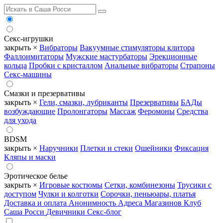
Секс-игрушки
закрыть ×
Вибраторы
Вакуумные стимуляторы клитора
Фаллоимитаторы
Мужские мастурбаторы
Эрекционные
кольца
Пробки с кристаллом
Анальные вибраторы
Страпоны
Секс-машины
Смазки и презервативы
закрыть ×
Гели, смазки, лубриканты
Презервативы
БАДы
возбуждающие
Пролонгаторы
Массаж
Феромоны
Средства
для ухода
BDSM
закрыть ×
Наручники
Плетки и стеки
Ошейники
Фиксация
Кляпы и маски
Эротическое белье
закрыть ×
Игровые костюмы
Сетки, комбинезоны
Трусики с
доступом
Чулки и колготки
Сорочки, пеньюары, платья
Доставка и оплата
Анонимность
Адреса Магазинов
Клуб
Саша Росси
Девичники
Секс-блог