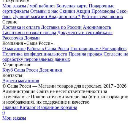
Покупателям
Мои заказы / мой кабинет
Бонусная карта
Подарочные
сертификаты
Отзывы о нас
Скидки
Акции
Промокоды
Секс-
блог
Лучший магазин Владивостока *
Рейтинг секс шопов
Сервис
Доставка и оплата
Доставка по России
Анонимность
Гарантия и возврат товара
Документы и сертификаты
Рассрочка Долями
Компания «Саша Росси»
О магазине
Работа в Саша Росси
Поставщикам / For suppliers
Политика конфиденциальности
Правила продаж
Согласие на
обработку персональных данных
Мероприятия
Клуб Саша Росси
Девичники
Контакты
Адреса магазинов
© Саша Росси — Магазин товаров для взрослых, 2017 - 2026.
Администрация Сайта не несет ответственности за
размещаемые Пользователями материалы (в т.ч. информацию
и изображения), их содержание и качество.
Главная
Каталог
Избранное
Корзина
0
Мои заказы