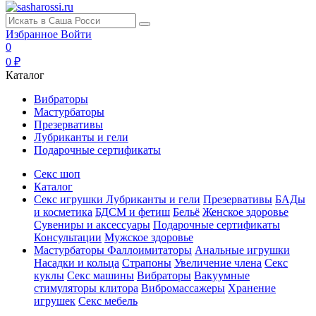
Избранное
Войти
0
0 ₽
Каталог
Вибраторы
Мастурбаторы
Презервативы
Лубриканты и гели
Подарочные сертификаты
Секс шоп
Каталог
Секс игрушки
Лубриканты и гели
Презервативы
БАДы
и косметика
БДСМ и фетиш
Бельё
Женское здоровье
Сувениры и аксессуары
Подарочные сертификаты
Консультации
Мужское здоровье
Мастурбаторы
Фаллоимитаторы
Анальные игрушки
Насадки и кольца
Страпоны
Увеличение члена
Секс
куклы
Секс машины
Вибраторы
Вакуумные
стимуляторы клитора
Вибромассажеры
Хранение
игрушек
Секс мебель