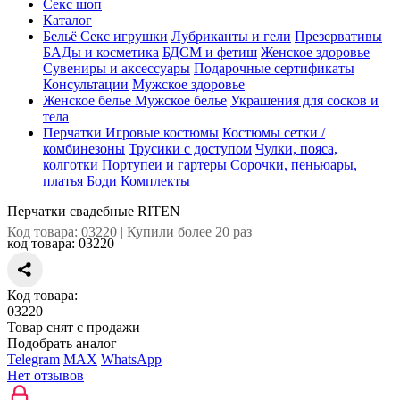
Секс шоп
Каталог
Бельё
Секс игрушки
Лубриканты и гели
Презервативы
БАДы и косметика
БДСМ и фетиш
Женское здоровье
Сувениры и аксессуары
Подарочные сертификаты
Консультации
Мужское здоровье
Женское белье
Мужское белье
Украшения для сосков и
тела
Перчатки
Игровые костюмы
Костюмы сетки /
комбинезоны
Трусики с доступом
Чулки, пояса,
колготки
Портупеи и гартеры
Сорочки, пеньюары,
платья
Боди
Комплекты
Перчатки свадебные RITEN
Код товара: 03220 | Купили более 20 раз
код товара:
03220
Код товара:
03220
Товар снят с продажи
Подобрать аналог
Telegram
MAX
WhatsApp
Нет отзывов