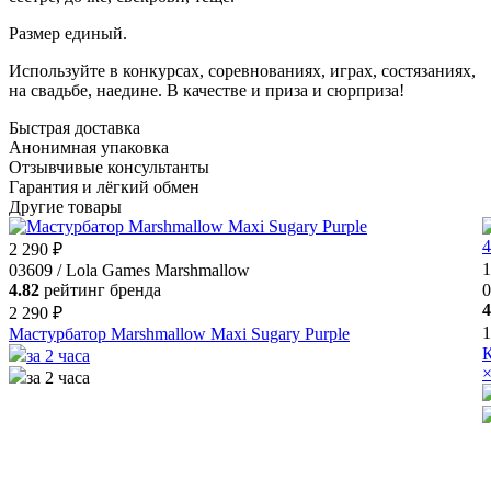
Размер единый.
Используйте в конкурсах, соревнованиях, играх, состязаниях,
на свадьбе, наедине. В качестве и приза и сюрприза!
Быстрая доставка
Анонимная упаковка
Отзывчивые консультанты
Гарантия и лёгкий обмен
Другие товары
2 290 ₽
1
03609 / Lola Games Marshmallow
4.82
рейтинг бренда
0
4
2 290 ₽
1
Мастурбатор Marshmallow Maxi Sugary Purple
К
за 2 часа
×
за 2 часа