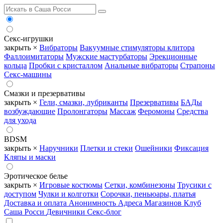
Секс-игрушки
закрыть ×
Вибраторы
Вакуумные стимуляторы клитора
Фаллоимитаторы
Мужские мастурбаторы
Эрекционные
кольца
Пробки с кристаллом
Анальные вибраторы
Страпоны
Секс-машины
Смазки и презервативы
закрыть ×
Гели, смазки, лубриканты
Презервативы
БАДы
возбуждающие
Пролонгаторы
Массаж
Феромоны
Средства
для ухода
BDSM
закрыть ×
Наручники
Плетки и стеки
Ошейники
Фиксация
Кляпы и маски
Эротическое белье
закрыть ×
Игровые костюмы
Сетки, комбинезоны
Трусики с
доступом
Чулки и колготки
Сорочки, пеньюары, платья
Доставка и оплата
Анонимность
Адреса Магазинов
Клуб
Саша Росси
Девичники
Секс-блог