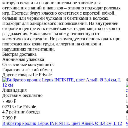
которую оставили на дополнительное занятие для
оттачивания знаний и навыков – отлично подходят ролевых
игр. Пэстисы будут классно сочетаться с короткой юбкой,
белыми или черными чулками и бантиками в волосах.
Подходят для одноразового использования. На внутренней
стороне в центре есть неклейкая часть для защиты сосков от
раздражения. Наклеивать на кожу, очищенную от
косметических средств. Не рекомендуется использовать при
повреждениях кожи груди, аллергии на силикон и
нарушениях пигментации.
Быстрая доставка
Анонимная упаковка
Отзывчивые консультанты
Гарантия и лёгкий обмен
Другие товары Le Frivole
4
Ликвидация
Доставим бесплатно
С
7 990 ₽
1
02713 / Le Frivole
0
4.7
рейтинг бренда
4
7 990 ₽
1
Вибратор кролик Lepus INFINITE, цвет Алый, Ø 3,4 см, L 12
Ч