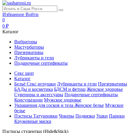
Избранное
Войти
0
0 ₽
Каталог
Вибраторы
Мастурбаторы
Презервативы
Лубриканты и гели
Подарочные сертификаты
Секс шоп
Каталог
Бельё
Секс игрушки
Лубриканты и гели
Презервативы
БАДы и косметика
БДСМ и фетиш
Женское здоровье
Сувениры и аксессуары
Подарочные сертификаты
Консультации
Мужское здоровье
Украшения для сосков и тела
Женское белье
Мужское
белье
Пэстисы
Татуировки
Чокеры
Подвязки
Ушки
Парики
Кружевные маски
Пэстисы студентки (Hide&Stick)