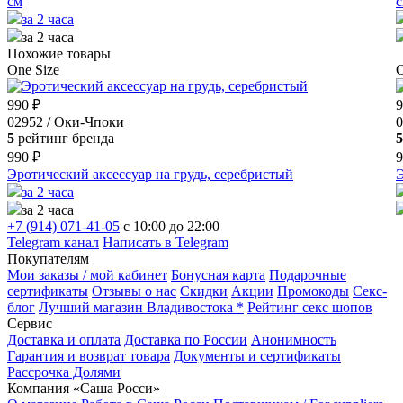
см
с
за 2 часа
за 2 часа
Похожие товары
One Size
O
990 ₽
9
02952 / Оки-Чпоки
0
5
рейтинг бренда
5
990 ₽
9
Эротический аксессуар на грудь, серебристый
Э
за 2 часа
за 2 часа
+7 (914) 071-41-05
c 10:00 до 22:00
Telegram канал
Написать в Telegram
Покупателям
Мои заказы / мой кабинет
Бонусная карта
Подарочные
сертификаты
Отзывы о нас
Скидки
Акции
Промокоды
Секс-
блог
Лучший магазин Владивостока *
Рейтинг секс шопов
Сервис
Доставка и оплата
Доставка по России
Анонимность
Гарантия и возврат товара
Документы и сертификаты
Рассрочка Долями
Компания «Саша Росси»