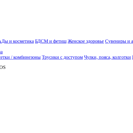
АДы и косметика
БДСМ и фетиш
Женское здоровье
Сувениры и 
ла
етки / комбинезоны
Трусики с доступом
Чулки, пояса, колготки
 OS