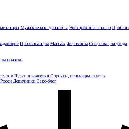
митаторы
Мужские мастурбаторы
Эрекционные кольца
Пробки 
уждающие
Пролонгаторы
Массаж
Феромоны
Средства для ухода
пы и маски
ступом
Чулки и колготки
Сорочки, пеньюары, платья
 Росси
Девичники
Секс-блог