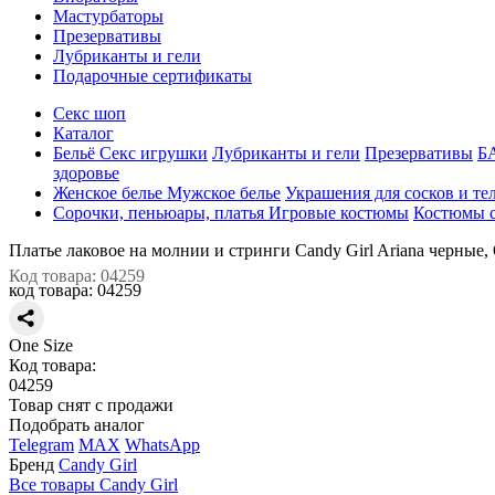
Мастурбаторы
Презервативы
Лубриканты и гели
Подарочные сертификаты
Секс шоп
Каталог
Бельё
Секс игрушки
Лубриканты и гели
Презервативы
Б
здоровье
Женское белье
Мужское белье
Украшения для сосков и те
Сорочки, пеньюары, платья
Игровые костюмы
Костюмы с
Платье лаковое на молнии и стринги Candy Girl Ariana черные,
Код товара: 04259
код товара:
04259
One Size
Код товара:
04259
Товар снят с продажи
Подобрать аналог
Telegram
MAX
WhatsApp
Бренд
Candy Girl
Все товары Candy Girl