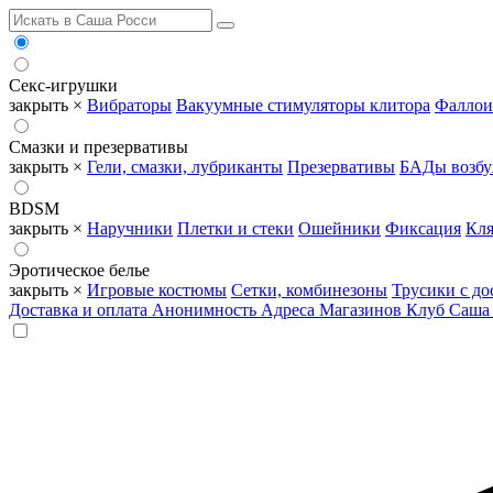
Секс-игрушки
закрыть ×
Вибраторы
Вакуумные стимуляторы клитора
Фаллои
Смазки и презервативы
закрыть ×
Гели, смазки, лубриканты
Презервативы
БАДы возб
BDSM
закрыть ×
Наручники
Плетки и стеки
Ошейники
Фиксация
Кля
Эротическое белье
закрыть ×
Игровые костюмы
Сетки, комбинезоны
Трусики с до
Доставка и оплата
Анонимность
Адреса Магазинов
Клуб Саша