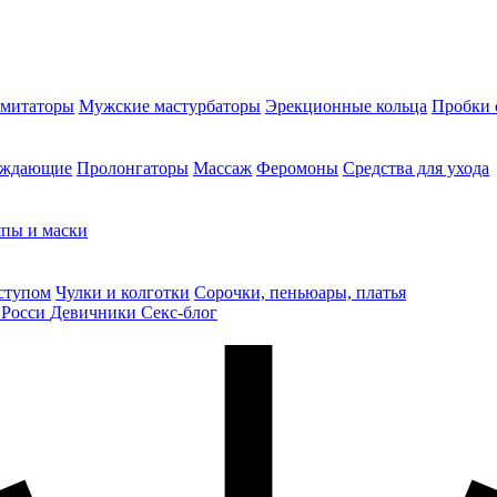
митаторы
Мужские мастурбаторы
Эрекционные кольца
Пробки 
уждающие
Пролонгаторы
Массаж
Феромоны
Средства для ухода
пы и маски
ступом
Чулки и колготки
Сорочки, пеньюары, платья
 Росси
Девичники
Секс-блог