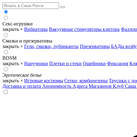
Секс-игрушки
закрыть ×
Вибраторы
Вакуумные стимуляторы клитора
Фаллои
Смазки и презервативы
закрыть ×
Гели, смазки, лубриканты
Презервативы
БАДы возб
BDSM
закрыть ×
Наручники
Плетки и стеки
Ошейники
Фиксация
Кля
Эротическое белье
закрыть ×
Игровые костюмы
Сетки, комбинезоны
Трусики с до
Доставка и оплата
Анонимность
Адреса Магазинов
Клуб Саша