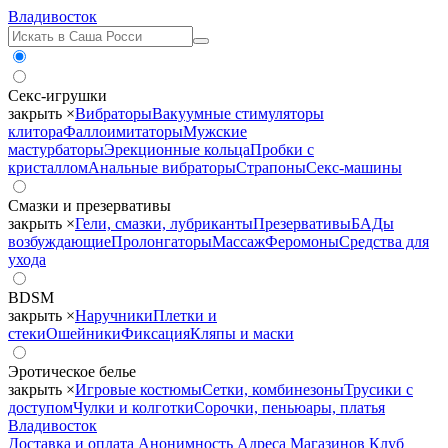
Владивосток
Секс-игрушки
закрыть ×
Вибраторы
Вакуумные стимуляторы
клитора
Фаллоимитаторы
Мужские
мастурбаторы
Эрекционные кольца
Пробки с
кристаллом
Анальные вибраторы
Страпоны
Секс-машины
Смазки и презервативы
закрыть ×
Гели, смазки, лубриканты
Презервативы
БАДы
возбуждающие
Пролонгаторы
Массаж
Феромоны
Средства для
ухода
BDSM
закрыть ×
Наручники
Плетки и
стеки
Ошейники
Фиксация
Кляпы и маски
Эротическое белье
закрыть ×
Игровые костюмы
Сетки, комбинезоны
Трусики с
доступом
Чулки и колготки
Сорочки, пеньюары, платья
Владивосток
Доставка и оплата
Анонимность
Адреса Магазинов
Клуб