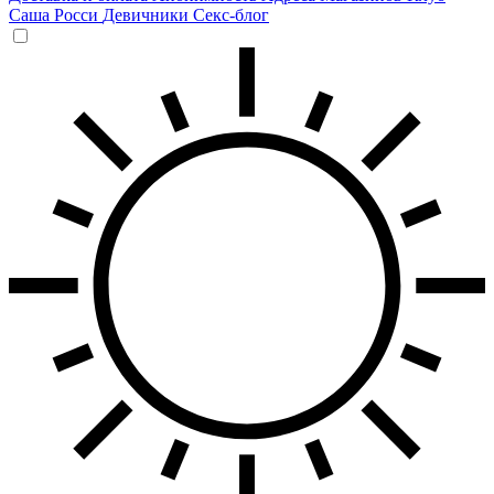
Саша Росси
Девичники
Секс-блог