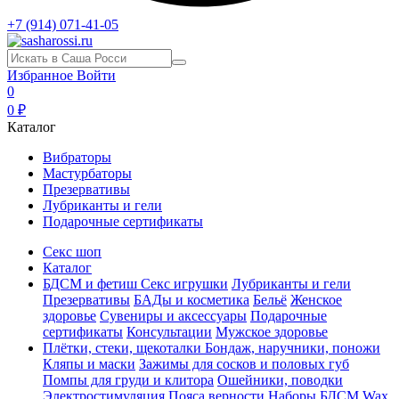
+7 (914) 071-41-05
Избранное
Войти
0
0 ₽
Каталог
Вибраторы
Мастурбаторы
Презервативы
Лубриканты и гели
Подарочные сертификаты
Секс шоп
Каталог
БДСМ и фетиш
Секс игрушки
Лубриканты и гели
Презервативы
БАДы и косметика
Бельё
Женское
здоровье
Сувениры и аксессуары
Подарочные
сертификаты
Консультации
Мужское здоровье
Плётки, стеки, щекоталки
Бондаж, наручники, поножи
Кляпы и маски
Зажимы для сосков и половых губ
Помпы для груди и клитора
Ошейники, поводки
Электростимуляция
Пояса верности
Наборы БДСМ
Wax