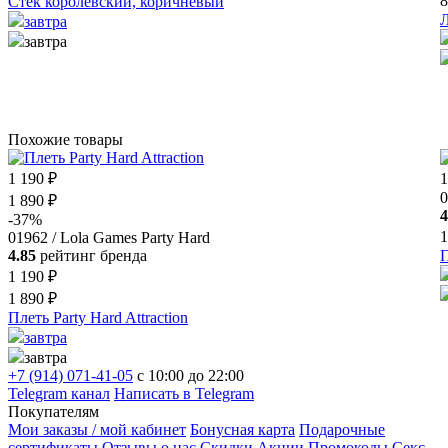
8
Стек королевский, коричневый
Л
завтра
завтра
Похожие товары
1 190 ₽
1
0
1 890 ₽
4
-37%
1
01962 / Lola Games Party Hard
4.85
рейтинг бренда
П
1 190 ₽
1 890 ₽
Плеть Party Hard Attraction
завтра
завтра
+7 (914) 071-41-05
c 10:00 до 22:00
Telegram канал
Написать в Telegram
Покупателям
Мои заказы / мой кабинет
Бонусная карта
Подарочные
сертификаты
Отзывы о нас
Скидки
Акции
Промокоды
Секс-