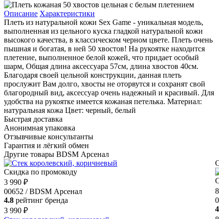
Описание
Характеристики
Плеть из натуральной кожи Sex Game - уникальная модель,
выполненная из цельного куска гладкой натуральной кожи
высокого качества, в классическом черном цвете. Плеть очень
пышная и богатая, в ней 50 хвостов! На рукоятке находится
плетение, выполненное белой кожей, что придает особый
шарм, Общая длина аксессуара 57см, длина хвостов 40см.
Благодаря своей цельной конструкции, данная плеть
прослужит Вам долго, хвосты не оторвутся и сохранят свой
благородный вид, аксессуар очень надежный и красивый. Для
удобства на рукоятке имеется кожаная петелька. Материал:
натуральная кожа Цвет: черный, белый
Быстрая доставка
Анонимная упаковка
Отзывчивые консультанты
Гарантия и лёгкий обмен
Другие товары BDSM Арсенал
O
Скидка по промокоду
С
3 990 ₽
8
00652 / BDSM Арсенал
4.8
рейтинг бренда
0
4
3 990 ₽