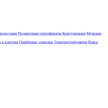
аксессуары
Подарочные сертификаты
Консультации
Мужское
 и клитора
Ошейники, поводки
Электростимуляция
Пояса