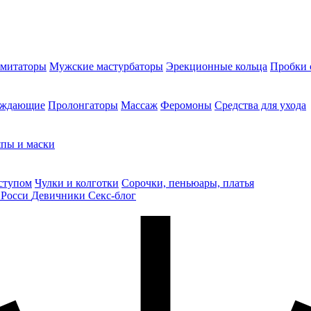
митаторы
Мужские мастурбаторы
Эрекционные кольца
Пробки 
уждающие
Пролонгаторы
Массаж
Феромоны
Средства для ухода
пы и маски
ступом
Чулки и колготки
Сорочки, пеньюары, платья
 Росси
Девичники
Секс-блог