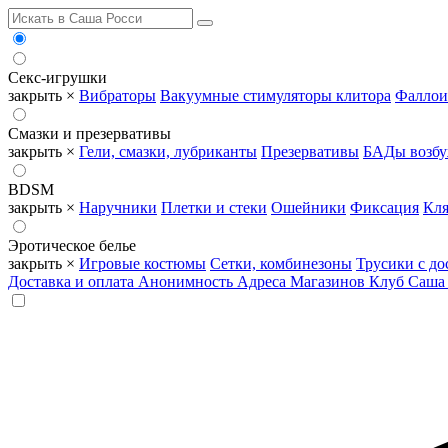
Секс-игрушки
закрыть ×
Вибраторы
Вакуумные стимуляторы клитора
Фаллои
Смазки и презервативы
закрыть ×
Гели, смазки, лубриканты
Презервативы
БАДы возб
BDSM
закрыть ×
Наручники
Плетки и стеки
Ошейники
Фиксация
Кля
Эротическое белье
закрыть ×
Игровые костюмы
Сетки, комбинезоны
Трусики с до
Доставка и оплата
Анонимность
Адреса Магазинов
Клуб Саша