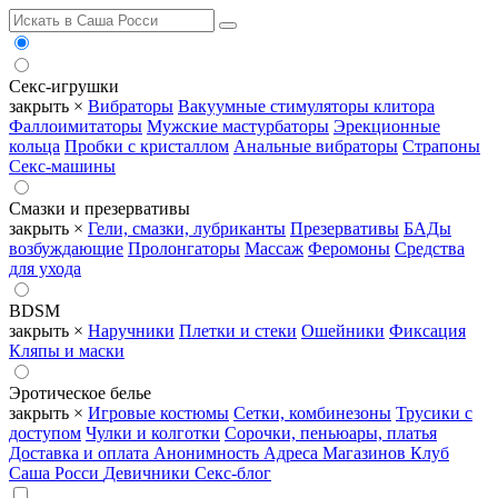
Секс-игрушки
закрыть ×
Вибраторы
Вакуумные стимуляторы клитора
Фаллоимитаторы
Мужские мастурбаторы
Эрекционные
кольца
Пробки с кристаллом
Анальные вибраторы
Страпоны
Секс-машины
Смазки и презервативы
закрыть ×
Гели, смазки, лубриканты
Презервативы
БАДы
возбуждающие
Пролонгаторы
Массаж
Феромоны
Средства
для ухода
BDSM
закрыть ×
Наручники
Плетки и стеки
Ошейники
Фиксация
Кляпы и маски
Эротическое белье
закрыть ×
Игровые костюмы
Сетки, комбинезоны
Трусики с
доступом
Чулки и колготки
Сорочки, пеньюары, платья
Доставка и оплата
Анонимность
Адреса Магазинов
Клуб
Саша Росси
Девичники
Секс-блог