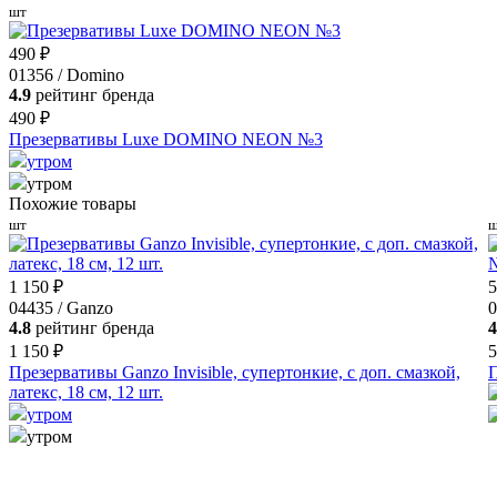
шт
490 ₽
01356 / Domino
4.9
рейтинг бренда
490 ₽
Презервативы Luxe DOMINO NEON №3
утром
утром
Похожие товары
шт
ш
1 150 ₽
5
04435 / Ganzo
0
4.8
рейтинг бренда
4
1 150 ₽
5
Презервативы Ganzo Invisible, супертонкие, с доп. смазкой,
П
латекс, 18 см, 12 шт.
утром
утром