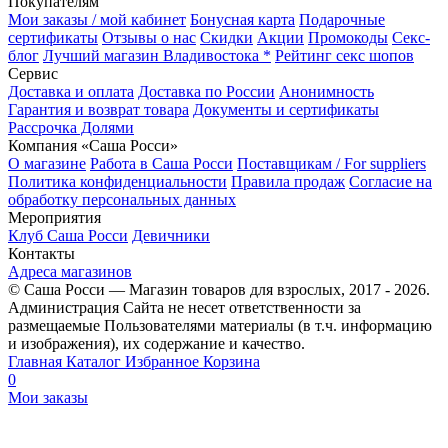
Покупателям
Мои заказы / мой кабинет
Бонусная карта
Подарочные
сертификаты
Отзывы о нас
Скидки
Акции
Промокоды
Секс-
блог
Лучший магазин Владивостока *
Рейтинг секс шопов
Сервис
Доставка и оплата
Доставка по России
Анонимность
Гарантия и возврат товара
Документы и сертификаты
Рассрочка Долями
Компания «Саша Росси»
О магазине
Работа в Саша Росси
Поставщикам / For suppliers
Политика конфиденциальности
Правила продаж
Согласие на
обработку персональных данных
Мероприятия
Клуб Саша Росси
Девичники
Контакты
Адреса магазинов
© Саша Росси — Магазин товаров для взрослых, 2017 - 2026.
Администрация Сайта не несет ответственности за
размещаемые Пользователями материалы (в т.ч. информацию
и изображения), их содержание и качество.
Главная
Каталог
Избранное
Корзина
0
Мои заказы