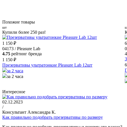
Похожие товары
шт
ш
Купили более 250 раз!
К
1 150 ₽
6
04173 / Pleasure Lab
0
4.75
рейтинг бренда
4
3
1 150 ₽
6
Презервативы ультратонкие Pleasure Lab 12шт
П
за 2 часа
за 2 часа
Интересное
02.12.2023
/
Консультант Александра К.
Как правильно подобрать презервативы по размеру
Как правильно подобрать презервативы и почему это важно?