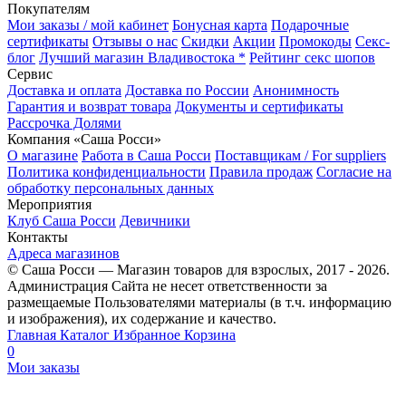
Покупателям
Мои заказы / мой кабинет
Бонусная карта
Подарочные
сертификаты
Отзывы о нас
Скидки
Акции
Промокоды
Секс-
блог
Лучший магазин Владивостока *
Рейтинг секс шопов
Сервис
Доставка и оплата
Доставка по России
Анонимность
Гарантия и возврат товара
Документы и сертификаты
Рассрочка Долями
Компания «Саша Росси»
О магазине
Работа в Саша Росси
Поставщикам / For suppliers
Политика конфиденциальности
Правила продаж
Согласие на
обработку персональных данных
Мероприятия
Клуб Саша Росси
Девичники
Контакты
Адреса магазинов
© Саша Росси — Магазин товаров для взрослых, 2017 - 2026.
Администрация Сайта не несет ответственности за
размещаемые Пользователями материалы (в т.ч. информацию
и изображения), их содержание и качество.
Главная
Каталог
Избранное
Корзина
0
Мои заказы