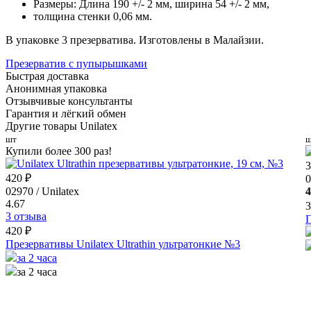
Размеры: Длина 190 +/- 2 мм, ширина 54 +/- 2 мм,
толщина стенки 0,06 мм.
В упаковке 3 презерватива. Изготовлены в Малайзии.
Презерватив с пупырышками
Быстрая доставка
Анонимная упаковка
Отзывчивые консультанты
Гарантия и лёгкий обмен
Другие товары Unilatex
шт
ш
Купили более 300 раз!
3
420 ₽
0
02970 / Unilatex
4
4.67
3
3 отзыва
П
420 ₽
Презервативы Unilatex Ultrathin ультратонкие №3
за 2 часа
за 2 часа