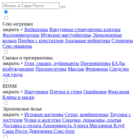
Секс-игрушки
закрыть ×
Вибраторы
Вакуумные стимуляторы клитора
Фаллоимитаторы
Мужские мастурбаторы
Эрекционные
кольца
Пробки с кристаллом
Анальные вибраторы
Страпоны
Секс-машины
Смазки и презервативы
закрыть ×
Гели, смазки, лубриканты
Презервативы
БАДы
возбуждающие
Пролонгаторы
Массаж
Феромоны
Средства
для ухода
BDSM
закрыть ×
Наручники
Плетки и стеки
Ошейники
Фиксация
Кляпы и маски
Эротическое белье
закрыть ×
Игровые костюмы
Сетки, комбинезоны
Трусики с
доступом
Чулки и колготки
Сорочки, пеньюары, платья
Доставка и оплата
Анонимность
Адреса Магазинов
Клуб
Саша Росси
Девичники
Секс-блог