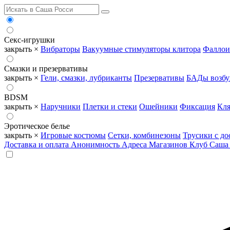
Секс-игрушки
закрыть ×
Вибраторы
Вакуумные стимуляторы клитора
Фаллои
Смазки и презервативы
закрыть ×
Гели, смазки, лубриканты
Презервативы
БАДы возб
BDSM
закрыть ×
Наручники
Плетки и стеки
Ошейники
Фиксация
Кля
Эротическое белье
закрыть ×
Игровые костюмы
Сетки, комбинезоны
Трусики с до
Доставка и оплата
Анонимность
Адреса Магазинов
Клуб Саша