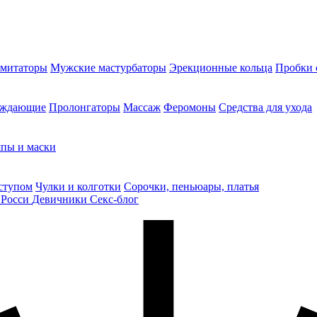
митаторы
Мужские мастурбаторы
Эрекционные кольца
Пробки 
уждающие
Пролонгаторы
Массаж
Феромоны
Средства для ухода
пы и маски
ступом
Чулки и колготки
Сорочки, пеньюары, платья
 Росси
Девичники
Секс-блог