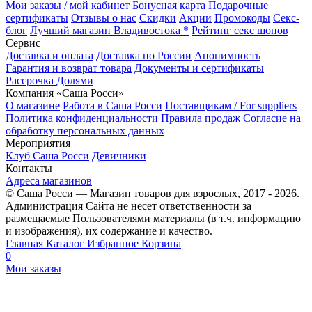
Мои заказы / мой кабинет
Бонусная карта
Подарочные
сертификаты
Отзывы о нас
Скидки
Акции
Промокоды
Секс-
блог
Лучший магазин Владивостока *
Рейтинг секс шопов
Сервис
Доставка и оплата
Доставка по России
Анонимность
Гарантия и возврат товара
Документы и сертификаты
Рассрочка Долями
Компания «Саша Росси»
О магазине
Работа в Саша Росси
Поставщикам / For suppliers
Политика конфиденциальности
Правила продаж
Согласие на
обработку персональных данных
Мероприятия
Клуб Саша Росси
Девичники
Контакты
Адреса магазинов
© Саша Росси — Магазин товаров для взрослых, 2017 - 2026.
Администрация Сайта не несет ответственности за
размещаемые Пользователями материалы (в т.ч. информацию
и изображения), их содержание и качество.
Главная
Каталог
Избранное
Корзина
0
Мои заказы