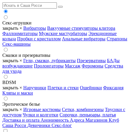
Секс-игрушки
закрыть ×
Вибраторы
Вакуумные стимуляторы клитора
Фаллоимитаторы
Мужские мастурбаторы
Эрекционные
кольца
Пробки с кристаллом
Анальные вибраторы
Страпоны
Секс-машины
Смазки и презервативы
закрыть ×
Гели, смазки, лубриканты
Презервативы
БАДы
возбуждающие
Пролонгаторы
Массаж
Феромоны
Средства
для ухода
BDSM
закрыть ×
Наручники
Плетки и стеки
Ошейники
Фиксация
Кляпы и маски
Эротическое белье
закрыть ×
Игровые костюмы
Сетки, комбинезоны
Трусики с
доступом
Чулки и колготки
Сорочки, пеньюары, платья
Доставка и оплата
Анонимность
Адреса Магазинов
Клуб
Саша Росси
Девичники
Секс-блог