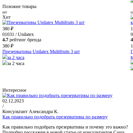
Похожие товары
шт
ш
Хит
380 ₽
1
01031 / Unilatex
4.7
рейтинг бренда
4
380 ₽
1
Презервативы Unilatex Multifruits 3 шт
П
к
за 2 часа
за 2 часа
Интересное
02.12.2023
/
Консультант Александра К.
Как правильно подобрать презервативы по размеру
Как правильно подобрать презервативы и почему это важно?
Подробно расскажем в новой статье от консультантов Саша