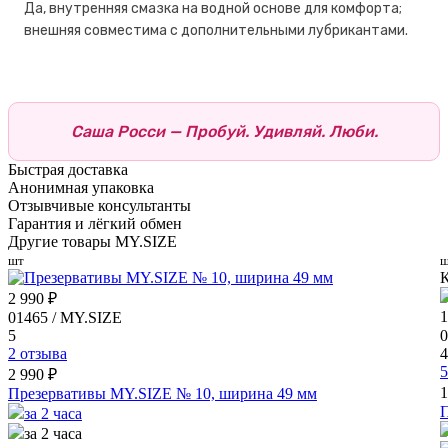
Да, внутренняя смазка на водной основе для комфорта;
внешняя совместима с дополнительными лубрикантами.
Саша Росси — Пробуй. Удивляй. Люби.
Быстрая доставка
Анонимная упаковка
Отзывчивые консультанты
Гарантия и лёгкий обмен
Другие товары MY.SIZE
шт
ш
К
2 990 ₽
1
01465 / MY.SIZE
5
0
2 отзыва
4
5
2 990 ₽
1
Презервативы MY.SIZE № 10, ширина 49 мм
П
за 2 часа
за 2 часа