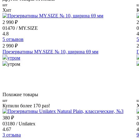
шт
ш
Хит
К
2 990 ₽
2
01470 / MY.SIZE
0
4.8
4
5 отзывов
5
2 990 ₽
2
Презервативы MY.SIZE № 10, ширина 69 мм
П
утром
утром
Похожие товары
шт
ш
Купили более 170 раз!
380 ₽
3
03180 / Unilatex
0
4.67
4
3 отзыва
9