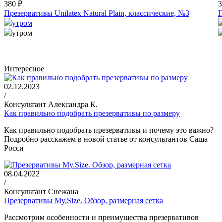
380 ₽
3
Презервативы Unilatex Natural Plain, классические, №3
П
утром
утром
Интересное
02.12.2023
/
Консультант Александра К.
Как правильно подобрать презервативы по размеру
Как правильно подобрать презервативы и почему это важно?
Подробно расскажем в новой статье от консультантов Саша
Росси
08.04.2022
/
Консультант Снежана
Презервативы My.Size. Обзор, размерная сетка
Рассмотрим особенности и преимущества презервативов