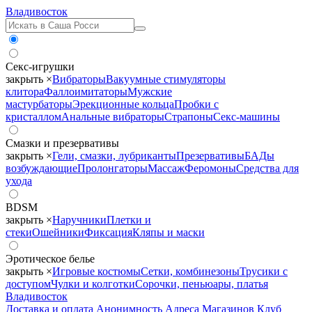
Владивосток
Секс-игрушки
закрыть ×
Вибраторы
Вакуумные стимуляторы
клитора
Фаллоимитаторы
Мужские
мастурбаторы
Эрекционные кольца
Пробки с
кристаллом
Анальные вибраторы
Страпоны
Секс-машины
Смазки и презервативы
закрыть ×
Гели, смазки, лубриканты
Презервативы
БАДы
возбуждающие
Пролонгаторы
Массаж
Феромоны
Средства для
ухода
BDSM
закрыть ×
Наручники
Плетки и
стеки
Ошейники
Фиксация
Кляпы и маски
Эротическое белье
закрыть ×
Игровые костюмы
Сетки, комбинезоны
Трусики с
доступом
Чулки и колготки
Сорочки, пеньюары, платья
Владивосток
Доставка и оплата
Анонимность
Адреса Магазинов
Клуб