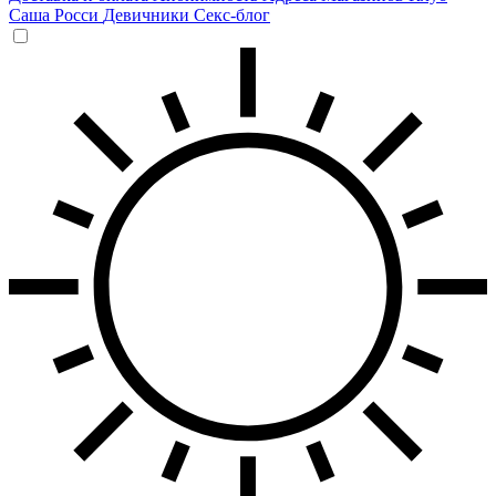
Саша Росси
Девичники
Секс-блог