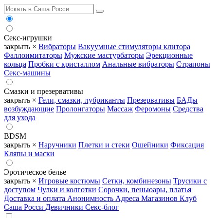
Секс-игрушки
закрыть ×
Вибраторы
Вакуумные стимуляторы клитора
Фаллоимитаторы
Мужские мастурбаторы
Эрекционные
кольца
Пробки с кристаллом
Анальные вибраторы
Страпоны
Секс-машины
Смазки и презервативы
закрыть ×
Гели, смазки, лубриканты
Презервативы
БАДы
возбуждающие
Пролонгаторы
Массаж
Феромоны
Средства
для ухода
BDSM
закрыть ×
Наручники
Плетки и стеки
Ошейники
Фиксация
Кляпы и маски
Эротическое белье
закрыть ×
Игровые костюмы
Сетки, комбинезоны
Трусики с
доступом
Чулки и колготки
Сорочки, пеньюары, платья
Доставка и оплата
Анонимность
Адреса Магазинов
Клуб
Саша Росси
Девичники
Секс-блог