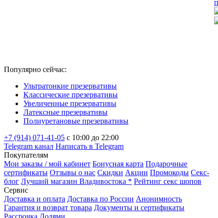
п
Популярно сейчас:
Ультратонкие презервативы
Классические презервативы
Увеличенные презервативы
Латексные презервативы
Полиуретановые презервативы
+7 (914) 071-41-05
c 10:00 до 22:00
Telegram канал
Написать в Telegram
Покупателям
Мои заказы / мой кабинет
Бонусная карта
Подарочные
сертификаты
Отзывы о нас
Скидки
Акции
Промокоды
Секс-
блог
Лучший магазин Владивостока *
Рейтинг секс шопов
Сервис
Доставка и оплата
Доставка по России
Анонимность
Гарантия и возврат товара
Документы и сертификаты
Рассрочка Долями