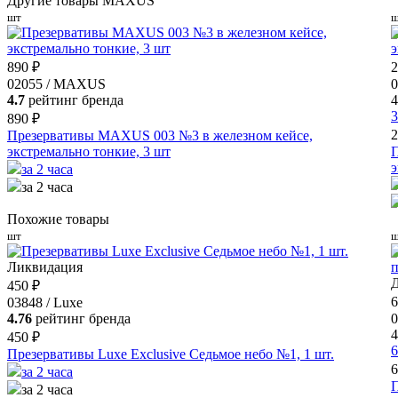
Другие товары MAXUS
шт
ш
890 ₽
2
02055 / MAXUS
4.7
рейтинг бренда
4
3
890 ₽
2
Презервативы MAXUS 003 №3 в железном кейсе,
экстремально тонкие, 3 шт
э
за 2 часа
за 2 часа
Похожие товары
шт
ш
Ликвидация
Д
450 ₽
6
03848 / Luxe
4.76
рейтинг бренда
0
4
450 ₽
6
Презервативы Luxe Exclusive Седьмое небо №1, 1 шт.
6
за 2 часа
за 2 часа