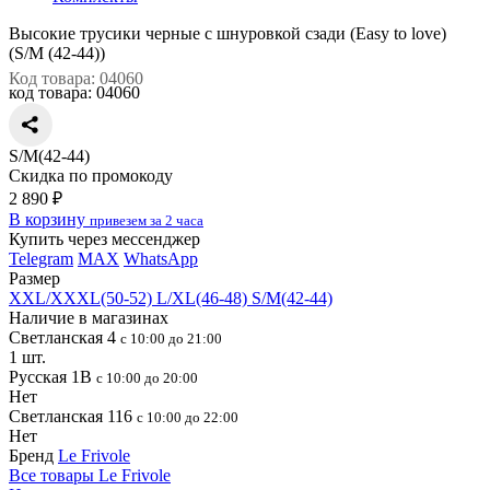
Высокие трусики черные с шнуровкой сзади (Easy to love)
(S/M (42-44))
Код товара: 04060
код товара:
04060
S/M(42-44)
Скидка по промокоду
2 890 ₽
В корзину
привезем за 2 часа
Купить через мессенджер
Telegram
MAX
WhatsApp
Размер
XXL/XXXL(50-52)
L/XL(46-48)
S/M(42-44)
Наличие в магазинах
Светланская 4
с 10:00 до 21:00
1 шт.
Русская 1В
с 10:00 до 20:00
Нет
Светланская 116
с 10:00 до 22:00
Нет
Бренд
Le Frivole
Все товары Le Frivole