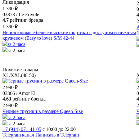
Ликвидация
2
1 390 ₽
0
03873 / Le Frivole
4
4.7
рейтинг бренда
2
1 390 ₽
А
Неповторимые белые высокие шортики с доступом и нежным
(
кружевом (Easy to love) S/M 42-44
за 2 часа
за 2 часа
Похожие товары
XL/XXL(48-50)
2 990 ₽
2
03366 / Amor El
0
4.63
рейтинг бренда
4
2 990 ₽
2
Черные трусики в размере Queen-Size
Ч
за 2 часа
за 2 часа
+7 (914) 071-41-05
c 10:00 до 22:00
Telegram канал
Написать в Telegram