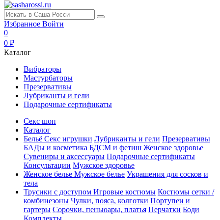
Избранное
Войти
0
0 ₽
Каталог
Вибраторы
Мастурбаторы
Презервативы
Лубриканты и гели
Подарочные сертификаты
Секс шоп
Каталог
Бельё
Секс игрушки
Лубриканты и гели
Презервативы
БАДы и косметика
БДСМ и фетиш
Женское здоровье
Сувениры и аксессуары
Подарочные сертификаты
Консультации
Мужское здоровье
Женское белье
Мужское белье
Украшения для сосков и
тела
Трусики с доступом
Игровые костюмы
Костюмы сетки /
комбинезоны
Чулки, пояса, колготки
Портупеи и
гартеры
Сорочки, пеньюары, платья
Перчатки
Боди
Комплекты