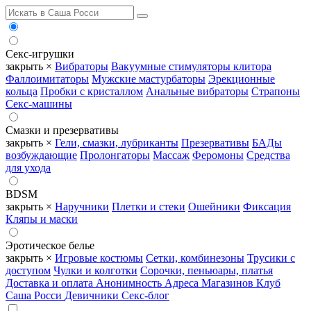
Секс-игрушки
закрыть ×
Вибраторы
Вакуумные стимуляторы клитора
Фаллоимитаторы
Мужские мастурбаторы
Эрекционные
кольца
Пробки с кристаллом
Анальные вибраторы
Страпоны
Секс-машины
Смазки и презервативы
закрыть ×
Гели, смазки, лубриканты
Презервативы
БАДы
возбуждающие
Пролонгаторы
Массаж
Феромоны
Средства
для ухода
BDSM
закрыть ×
Наручники
Плетки и стеки
Ошейники
Фиксация
Кляпы и маски
Эротическое белье
закрыть ×
Игровые костюмы
Сетки, комбинезоны
Трусики с
доступом
Чулки и колготки
Сорочки, пеньюары, платья
Доставка и оплата
Анонимность
Адреса Магазинов
Клуб
Саша Росси
Девичники
Секс-блог