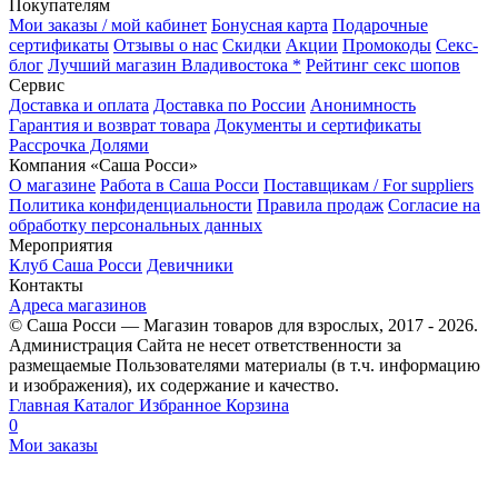
Покупателям
Мои заказы / мой кабинет
Бонусная карта
Подарочные
сертификаты
Отзывы о нас
Скидки
Акции
Промокоды
Секс-
блог
Лучший магазин Владивостока *
Рейтинг секс шопов
Сервис
Доставка и оплата
Доставка по России
Анонимность
Гарантия и возврат товара
Документы и сертификаты
Рассрочка Долями
Компания «Саша Росси»
О магазине
Работа в Саша Росси
Поставщикам / For suppliers
Политика конфиденциальности
Правила продаж
Согласие на
обработку персональных данных
Мероприятия
Клуб Саша Росси
Девичники
Контакты
Адреса магазинов
© Саша Росси — Магазин товаров для взрослых, 2017 - 2026.
Администрация Сайта не несет ответственности за
размещаемые Пользователями материалы (в т.ч. информацию
и изображения), их содержание и качество.
Главная
Каталог
Избранное
Корзина
0
Мои заказы