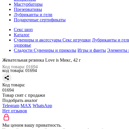
Мастурбаторы
Презервативы
Лубриканты и гели
Подарочные сертификаты
Секс шоп
Каталог
Сувениры и аксессуары
Секс игрушки
Лубриканты и гел
здоровье
Сладости
Сувениры и приколы
Игры и фанты
Элементы 
Жевательная резинка Love is Микс, 42 г
Код товара: 01694
код товара:
01694
Код товара:
01694
Товар снят с продажи
Подобрать аналог
Telegram
MAX
WhatsApp
Нет отзывов
Мы ценим вашу приватность.