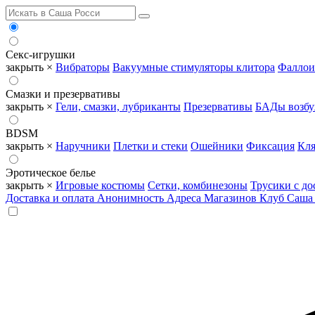
Секс-игрушки
закрыть ×
Вибраторы
Вакуумные стимуляторы клитора
Фаллои
Смазки и презервативы
закрыть ×
Гели, смазки, лубриканты
Презервативы
БАДы возб
BDSM
закрыть ×
Наручники
Плетки и стеки
Ошейники
Фиксация
Кля
Эротическое белье
закрыть ×
Игровые костюмы
Сетки, комбинезоны
Трусики с до
Доставка и оплата
Анонимность
Адреса Магазинов
Клуб Саша