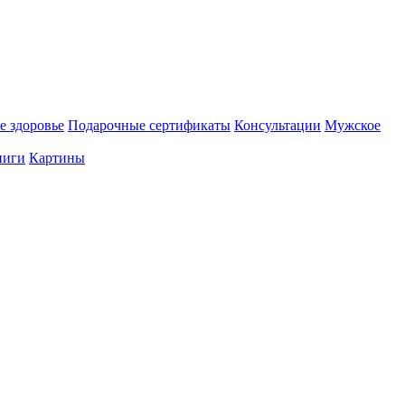
е здоровье
Подарочные сертификаты
Консультации
Мужское
ниги
Картины