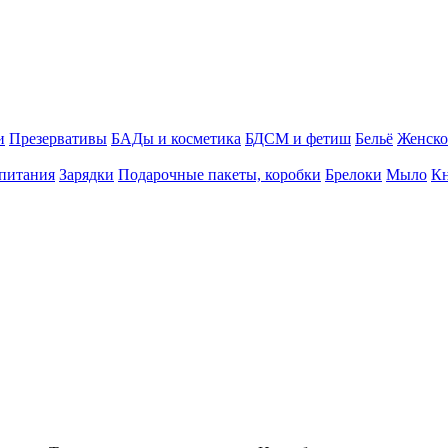
и
Презервативы
БАДы и косметика
БДСМ и фетиш
Бельё
Женско
питания
Зарядки
Подарочные пакеты, коробки
Брелоки
Мыло
К