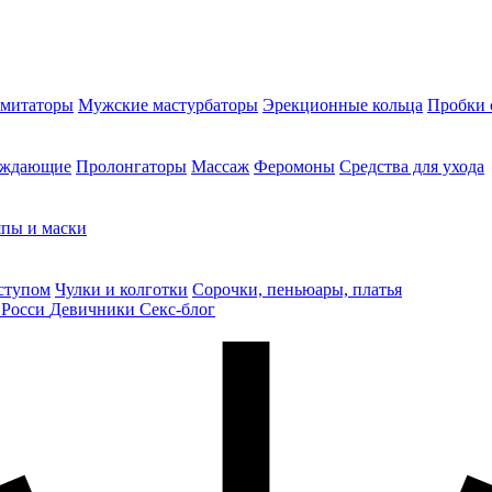
митаторы
Мужские мастурбаторы
Эрекционные кольца
Пробки 
уждающие
Пролонгаторы
Массаж
Феромоны
Средства для ухода
пы и маски
ступом
Чулки и колготки
Сорочки, пеньюары, платья
 Росси
Девичники
Секс-блог