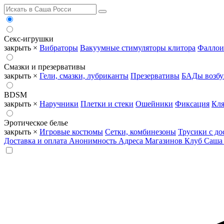
Секс-игрушки
закрыть ×
Вибраторы
Вакуумные стимуляторы клитора
Фаллои
Смазки и презервативы
закрыть ×
Гели, смазки, лубриканты
Презервативы
БАДы возб
BDSM
закрыть ×
Наручники
Плетки и стеки
Ошейники
Фиксация
Кля
Эротическое белье
закрыть ×
Игровые костюмы
Сетки, комбинезоны
Трусики с до
Доставка и оплата
Анонимность
Адреса Магазинов
Клуб Саша