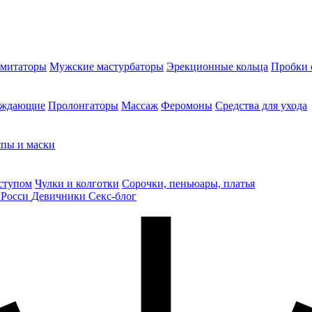
митаторы
Мужские мастурбаторы
Эрекционные кольца
Пробки 
уждающие
Пролонгаторы
Массаж
Феромоны
Средства для ухода
пы и маски
ступом
Чулки и колготки
Сорочки, пеньюары, платья
 Росси
Девичники
Секс-блог