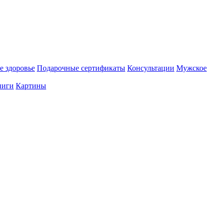
е здоровье
Подарочные сертификаты
Консультации
Мужское
ниги
Картины