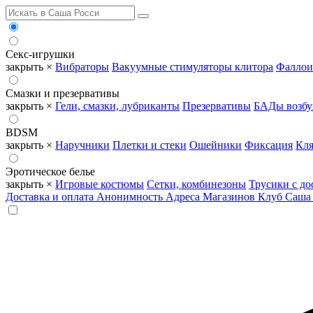
Секс-игрушки
закрыть ×
Вибраторы
Вакуумные стимуляторы клитора
Фаллои
Смазки и презервативы
закрыть ×
Гели, смазки, лубриканты
Презервативы
БАДы возб
BDSM
закрыть ×
Наручники
Плетки и стеки
Ошейники
Фиксация
Кля
Эротическое белье
закрыть ×
Игровые костюмы
Сетки, комбинезоны
Трусики с до
Доставка и оплата
Анонимность
Адреса Магазинов
Клуб Саша