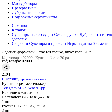
Мастурбаторы
Презервативы
Лубриканты и гели
Подарочные сертификаты
Секс шоп
Каталог
Сувениры и аксессуары
Секс игрушки
Лубриканты и гел
здоровье
Сладости
Сувениры и приколы
Игры и фанты
Элементы 
Леденец формовой Остается только, вкус: кола, 20 г
Код товара: 02009 | Купили более 20 раз
код товара:
02009
210 ₽
В корзину
привезем за 2 часа
Купить через мессенджер
Telegram
MAX
WhatsApp
Наличие в магазинах
Светланская 4
с 10:00 до 21:00
1 шт.
Русская 1В
с 10:00 до 20:00
2 шт.