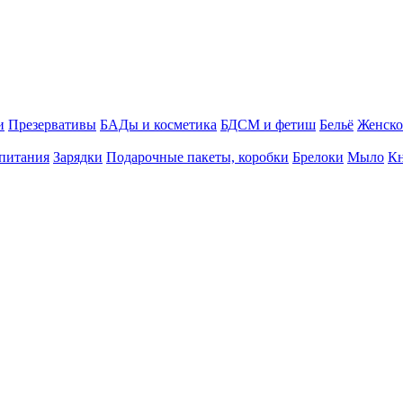
и
Презервативы
БАДы и косметика
БДСМ и фетиш
Бельё
Женско
питания
Зарядки
Подарочные пакеты, коробки
Брелоки
Мыло
К