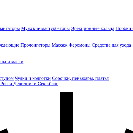
митаторы
Мужские мастурбаторы
Эрекционные кольца
Пробки 
уждающие
Пролонгаторы
Массаж
Феромоны
Средства для ухода
пы и маски
ступом
Чулки и колготки
Сорочки, пеньюары, платья
 Росси
Девичники
Секс-блог