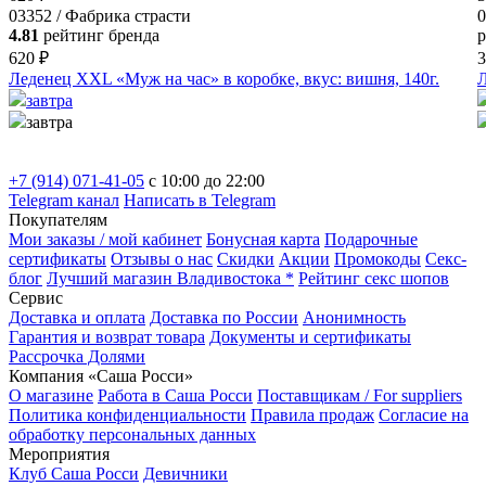
03352 / Фабрика страсти
0
4.81
рейтинг бренда
р
620 ₽
3
Леденец XXL «Муж на час» в коробке, вкус: вишня, 140г.
Л
завтра
завтра
+7 (914) 071-41-05
c 10:00 до 22:00
Telegram канал
Написать в Telegram
Покупателям
Мои заказы / мой кабинет
Бонусная карта
Подарочные
сертификаты
Отзывы о нас
Скидки
Акции
Промокоды
Секс-
блог
Лучший магазин Владивостока *
Рейтинг секс шопов
Сервис
Доставка и оплата
Доставка по России
Анонимность
Гарантия и возврат товара
Документы и сертификаты
Рассрочка Долями
Компания «Саша Росси»
О магазине
Работа в Саша Росси
Поставщикам / For suppliers
Политика конфиденциальности
Правила продаж
Согласие на
обработку персональных данных
Мероприятия
Клуб Саша Росси
Девичники