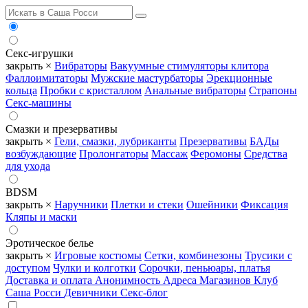
Секс-игрушки
закрыть ×
Вибраторы
Вакуумные стимуляторы клитора
Фаллоимитаторы
Мужские мастурбаторы
Эрекционные
кольца
Пробки с кристаллом
Анальные вибраторы
Страпоны
Секс-машины
Смазки и презервативы
закрыть ×
Гели, смазки, лубриканты
Презервативы
БАДы
возбуждающие
Пролонгаторы
Массаж
Феромоны
Средства
для ухода
BDSM
закрыть ×
Наручники
Плетки и стеки
Ошейники
Фиксация
Кляпы и маски
Эротическое белье
закрыть ×
Игровые костюмы
Сетки, комбинезоны
Трусики с
доступом
Чулки и колготки
Сорочки, пеньюары, платья
Доставка и оплата
Анонимность
Адреса Магазинов
Клуб
Саша Росси
Девичники
Секс-блог