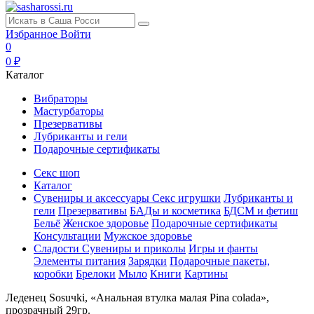
Избранное
Войти
0
0 ₽
Каталог
Вибраторы
Мастурбаторы
Презервативы
Лубриканты и гели
Подарочные сертификаты
Секс шоп
Каталог
Сувениры и аксессуары
Секс игрушки
Лубриканты и
гели
Презервативы
БАДы и косметика
БДСМ и фетиш
Бельё
Женское здоровье
Подарочные сертификаты
Консультации
Мужское здоровье
Сладости
Сувениры и приколы
Игры и фанты
Элементы питания
Зарядки
Подарочные пакеты,
коробки
Брелоки
Мыло
Книги
Картины
Леденец Sosuчki, «Анальная втулка малая Pina colada»,
прозрачный 29гр.