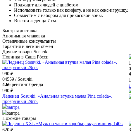
Подходит для людей с диабетом.
Использовать только как конфету, а не как секс-игрушку.
Совместим с набором для прикасовой зоны.
Высота леденца 7 см.
Быстрая доставка
Анонимная упаковка
Отзывчивые консультанты
Гарантия и лёгкий обмен
Другие товары Sosuчki
Новинка в Саша Рóсси
1
0
990 ₽
4
04559 / Sosuчki
1
4.66
рейтинг бренда
Л
990 ₽
Леденец Sosuчki, «Анальная втулка малая Pina colada»,
прозрачный 29гр.
завтра
завтра
Похожие товары
620 ₽
3