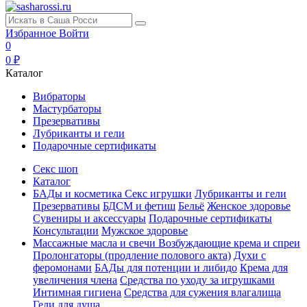
Избранное
Войти
0
0 ₽
Каталог
Вибраторы
Мастурбаторы
Презервативы
Лубриканты и гели
Подарочные сертификаты
Секс шоп
Каталог
БАДы и косметика
Секс игрушки
Лубриканты и гели
Презервативы
БДСМ и фетиш
Бельё
Женское здоровье
Сувениры и аксессуары
Подарочные сертификаты
Консультации
Мужское здоровье
Массажные масла и свечи
Возбуждающие крема и спреи
Пролонгаторы (продление полового акта)
Духи с
феромонами
БАДы для потенции и либидо
Крема для
увеличения члена
Средства по уходу за игрушками
Интимная гигиена
Средства для сужения влагалища
Гели для душа