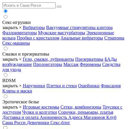
Секс-игрушки
закрыть ×
Вибраторы
Вакуумные стимуляторы клитора
Фаллоимитаторы
Мужские мастурбаторы
Эрекционные
кольца
Пробки с кристаллом
Анальные вибраторы
Страпоны
Секс-машины
Смазки и презервативы
закрыть ×
Гели, смазки, лубриканты
Презервативы
БАДы
возбуждающие
Пролонгаторы
Массаж
Феромоны
Средства
для ухода
BDSM
закрыть ×
Наручники
Плетки и стеки
Ошейники
Фиксация
Кляпы и маски
Эротическое белье
закрыть ×
Игровые костюмы
Сетки, комбинезоны
Трусики с
доступом
Чулки и колготки
Сорочки, пеньюары, платья
Доставка и оплата
Анонимность
Адреса Магазинов
Клуб
Саша Росси
Девичники
Секс-блог