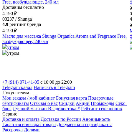
Доставим бесплатно
9
4 190 ₽
0
03237 / Shunga
4
4.9
рейтинг бренда
9
4 190 ₽
Масло для массажа Shunga Organica Aroma and Fragrance Free,
ф
возбуждающее, 240 мл
утром
утром
+7 (914) 071-41-05
c 10:00 до 22:00
Telegram канал
Написать в Telegram
Покупателям
Мои заказы / мой кабинет
Бонусная карта
Подарочные
сертификаты
Отзывы о нас
Скидки
Акции
Промокоды
Секс-
блог
Лучший магазин Владивостока *
Рейтинг секс шопов
Сервис
Доставка и оплата
Доставка по России
Анонимность
Гарантия и возврат товара
Документы и сертификаты
Рассрочка Долями