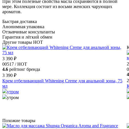
При этом полезные свойства масла сохраняются в полной
мере. Коллекция состоит из восьми женских чарующих
ароматов.
Быстрая доставка
Анонимная упаковка
Отзывчивые консультанты
Гарантия и лёгкий обмен
Другие товары HOT
К
3 390 ₽
2
00517 / HOT
4.6
рейтинг бренда
0
4
3 390 ₽
2
Крем отбеливающий Whitening Creme для анальной зоны, 75
мл
К
утром
утром
Похожие товары