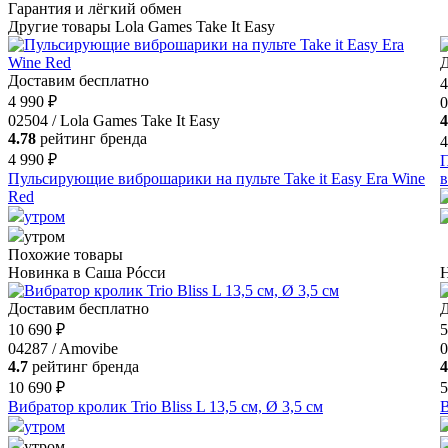
Гарантия и лёгкий обмен
Другие товары Lola Games Take It Easy
Д
Доставим бесплатно
4
4 990 ₽
0
02504 / Lola Games Take It Easy
4
4.78
рейтинг бренда
4
4 990 ₽
П
Пульсирующие виброшарики на пульте Take it Easy Era Wine
Red
утром
утром
Похожие товары
Новинка в Саша Рóсси
Н
Доставим бесплатно
Д
10 690 ₽
5
04287 / Amovibe
0
4.7
рейтинг бренда
4
10 690 ₽
5
Вибратор кролик Trio Bliss L 13,5 см, Ø 3,5 см
В
утром
утром