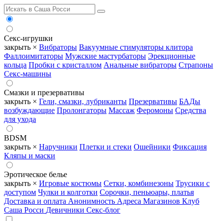
Секс-игрушки
закрыть ×
Вибраторы
Вакуумные стимуляторы клитора
Фаллоимитаторы
Мужские мастурбаторы
Эрекционные
кольца
Пробки с кристаллом
Анальные вибраторы
Страпоны
Секс-машины
Смазки и презервативы
закрыть ×
Гели, смазки, лубриканты
Презервативы
БАДы
возбуждающие
Пролонгаторы
Массаж
Феромоны
Средства
для ухода
BDSM
закрыть ×
Наручники
Плетки и стеки
Ошейники
Фиксация
Кляпы и маски
Эротическое белье
закрыть ×
Игровые костюмы
Сетки, комбинезоны
Трусики с
доступом
Чулки и колготки
Сорочки, пеньюары, платья
Доставка и оплата
Анонимность
Адреса Магазинов
Клуб
Саша Росси
Девичники
Секс-блог