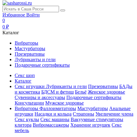
Избранное
Войти
0
0 ₽
Каталог
Вибраторы
Мастурбаторы
Презервативы
Лубриканты и гели
Подарочные сертификаты
Секс шоп
Каталог
Секс игрушки
Лубриканты и гели
Презервативы
БАДы
и косметика
БДСМ и фетиш
Бельё
Женское здоровье
Сувениры и аксессуары
Подарочные сертификаты
Консультации
Мужское здоровье
Вибраторы
Фаллоимитаторы
Мастурбаторы
Анальные
игрушки
Насадки и кольца
Страпоны
Увеличение члена
Секс куклы
Секс машины
Вакуумные стимуляторы
клитора
Вибромассажеры
Хранение игрушек
Секс
мебель