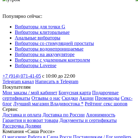
Популярно сейчас:
Вибраторы для точки G
Вибраторы клиторальные
Анальные вибраторы
Вибраторы со стимуляцией простаты
Вибраторы водонепроницаемые
Вибраторы на аккумуляторе
Вибраторы с удаленным контролем
Вибраторы Lovense
+7 (914) 071-41-05
c 10:00 до 22:00
Telegram канал
Написать в Telegram
Покупателям
Мои заказы / мой кабинет
Бонусная карта
Подарочные
сертификаты
Отзывы о нас
Скидки
Акции
Промокоды
Секс-
блог
Лучший магазин Владивостока *
Рейтинг секс шопов
Сервис
Доставка и оплата
Доставка по России
Анонимность
Гарантия и возврат товара
Документы и сертификаты
Рассрочка Долями
Компания «Саша Росси»
О магазине
Работа в Саша Росси
Поставщикам / For suppliers