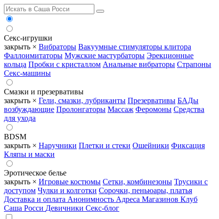
Секс-игрушки
закрыть ×
Вибраторы
Вакуумные стимуляторы клитора
Фаллоимитаторы
Мужские мастурбаторы
Эрекционные
кольца
Пробки с кристаллом
Анальные вибраторы
Страпоны
Секс-машины
Смазки и презервативы
закрыть ×
Гели, смазки, лубриканты
Презервативы
БАДы
возбуждающие
Пролонгаторы
Массаж
Феромоны
Средства
для ухода
BDSM
закрыть ×
Наручники
Плетки и стеки
Ошейники
Фиксация
Кляпы и маски
Эротическое белье
закрыть ×
Игровые костюмы
Сетки, комбинезоны
Трусики с
доступом
Чулки и колготки
Сорочки, пеньюары, платья
Доставка и оплата
Анонимность
Адреса Магазинов
Клуб
Саша Росси
Девичники
Секс-блог