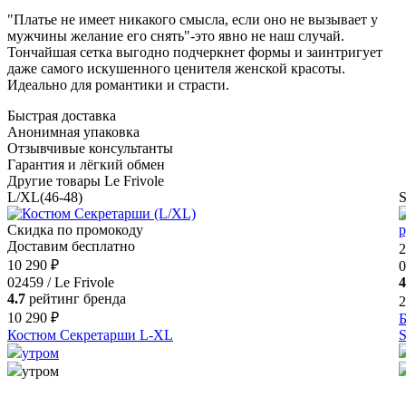
"Платье не имеет никакого смысла, если оно не вызывает у
мужчины желание его снять"-это явно не наш случай.
Тончайшая сетка выгодно подчеркнет формы и заинтригует
даже самого искушенного ценителя женской красоты.
Идеально для романтики и страсти.
Быстрая доставка
Анонимная упаковка
Отзывчивые консультанты
Гарантия и лёгкий обмен
Другие товары Le Frivole
L/XL(46-48)
S
Скидка по промокоду
Доставим бесплатно
2
10 290 ₽
0
02459 / Le Frivole
4
4.7
рейтинг бренда
2
10 290 ₽
Б
Костюм Секретарши L-XL
S
утром
утром