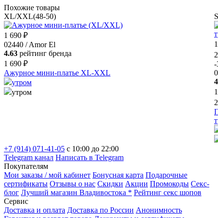
Похожие товары
XL/XXL(48-50)
S
1 690 ₽
1
02440 / Amor El
4.63
рейтинг бренда
2
1 690 ₽
Ажурное мини-платье XL-ХХL
0
4
утром
1
утром
2
П
т
+7 (914) 071-41-05
c 10:00 до 22:00
Telegram канал
Написать в Telegram
Покупателям
Мои заказы / мой кабинет
Бонусная карта
Подарочные
сертификаты
Отзывы о нас
Скидки
Акции
Промокоды
Секс-
блог
Лучший магазин Владивостока *
Рейтинг секс шопов
Сервис
Доставка и оплата
Доставка по России
Анонимность