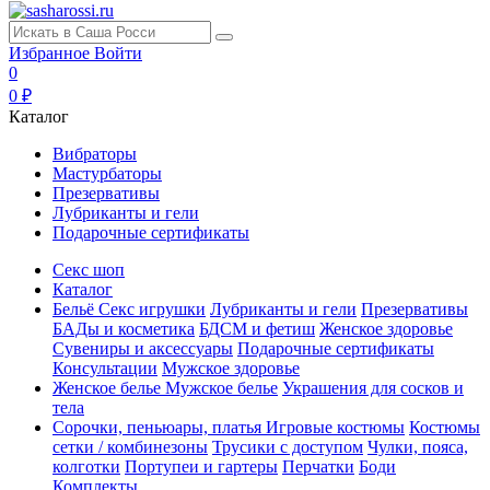
Избранное
Войти
0
0 ₽
Каталог
Вибраторы
Мастурбаторы
Презервативы
Лубриканты и гели
Подарочные сертификаты
Секс шоп
Каталог
Бельё
Секс игрушки
Лубриканты и гели
Презервативы
БАДы и косметика
БДСМ и фетиш
Женское здоровье
Сувениры и аксессуары
Подарочные сертификаты
Консультации
Мужское здоровье
Женское белье
Мужское белье
Украшения для сосков и
тела
Сорочки, пеньюары, платья
Игровые костюмы
Костюмы
сетки / комбинезоны
Трусики с доступом
Чулки, пояса,
колготки
Портупеи и гартеры
Перчатки
Боди
Комплекты