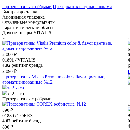
Презервативы с рёбрами
Презерватив с пупырышками
Быстрая доставка
Анонимная упаковка
Отзывчивые консультанты
Гарантия и лёгкий обмен
Другие товары VITALIS
шт
ш
6
2 090 ₽
0
01891 / VITALIS
4
4.92
рейтинг бренда
6
2 090 ₽
П
Презервативы Vitalis Premium color - flavor цветные,
ароматизированные №12
за 2 часа
за 2 часа
Презервативы с рёбрами
ш
890 ₽
9
01880 / TOREX
4.62
рейтинг бренда
0
4
890 ₽