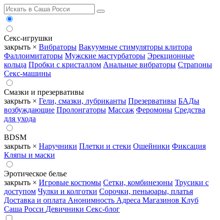
Секс-игрушки
закрыть ×
Вибраторы
Вакуумные стимуляторы клитора
Фаллоимитаторы
Мужские мастурбаторы
Эрекционные
кольца
Пробки с кристаллом
Анальные вибраторы
Страпоны
Секс-машины
Смазки и презервативы
закрыть ×
Гели, смазки, лубриканты
Презервативы
БАДы
возбуждающие
Пролонгаторы
Массаж
Феромоны
Средства
для ухода
BDSM
закрыть ×
Наручники
Плетки и стеки
Ошейники
Фиксация
Кляпы и маски
Эротическое белье
закрыть ×
Игровые костюмы
Сетки, комбинезоны
Трусики с
доступом
Чулки и колготки
Сорочки, пеньюары, платья
Доставка и оплата
Анонимность
Адреса Магазинов
Клуб
Саша Росси
Девичники
Секс-блог