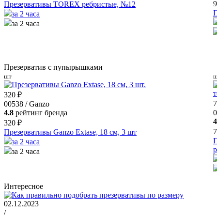
9
Презервативы TOREX ребристые, №12
П
за 2 часа
за 2 часа
Презерватив с пупырышками
шт
ш
320 ₽
7
00538 / Ganzo
4.8
рейтинг бренда
4
320 ₽
7
Презервативы Ganzo Extase, 18 см, 3 шт
П
за 2 часа
р
за 2 часа
Интересное
02.12.2023
/