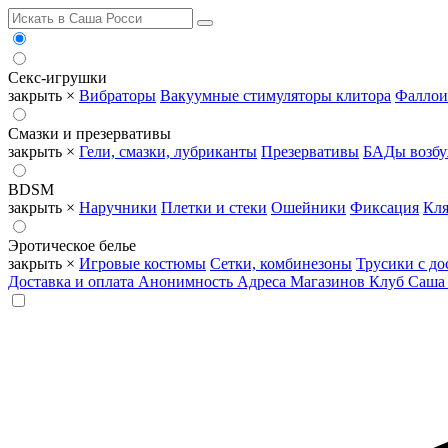
Секс-игрушки
закрыть ×
Вибраторы
Вакуумные стимуляторы клитора
Фаллои
Смазки и презервативы
закрыть ×
Гели, смазки, лубриканты
Презервативы
БАДы возб
BDSM
закрыть ×
Наручники
Плетки и стеки
Ошейники
Фиксация
Кля
Эротическое белье
закрыть ×
Игровые костюмы
Сетки, комбинезоны
Трусики с до
Доставка и оплата
Анонимность
Адреса Магазинов
Клуб Саша