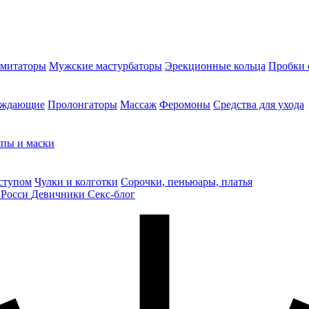
митаторы
Мужские мастурбаторы
Эрекционные кольца
Пробки 
уждающие
Пролонгаторы
Массаж
Феромоны
Средства для ухода
пы и маски
ступом
Чулки и колготки
Сорочки, пеньюары, платья
 Росси
Девичники
Секс-блог