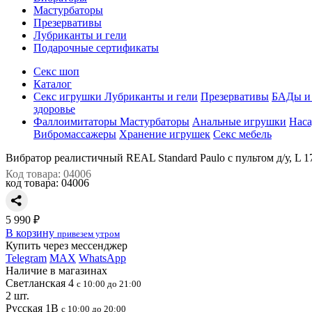
Мастурбаторы
Презервативы
Лубриканты и гели
Подарочные сертификаты
Секс шоп
Каталог
Секс игрушки
Лубриканты и гели
Презервативы
БАДы и 
здоровье
Фаллоимитаторы
Мастурбаторы
Анальные игрушки
Наса
Вибромассажеры
Хранение игрушек
Секс мебель
Вибратор реалистичный REAL Standard Paulo с пультом д/у, L 17
Код товара: 04006
код товара:
04006
5 990 ₽
В корзину
привезем утром
Купить через мессенджер
Telegram
MAX
WhatsApp
Наличие в магазинах
Светланская 4
с 10:00 до 21:00
2 шт.
Русская 1В
с 10:00 до 20:00