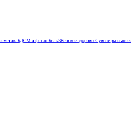
осметика
БДСМ и фетиш
Бельё
Женское здоровье
Сувениры и аксе