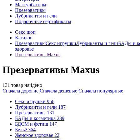
Мастурбаторы
Презервативы
Лубриканты и гели
Подарочные сертификаты
Секс шоп
Каталог
Презервативы
Секс игрушки
Лубриканты и гели
БАДы и к
здоровье
Презервативы Maxus
Презервативы Maxus
131 товар найдено
Сначала дорогие
Сначала дешевые
Сначала популярные
Секс игрушки
956
Лубриканты и гели
187
Презервативы
131
БАДы и косметика
239
БДСМ и фетиш
147
Бельё
364
Женское здоровье
22