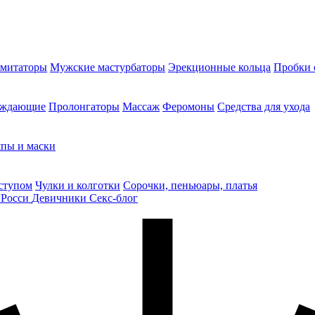
митаторы
Мужские мастурбаторы
Эрекционные кольца
Пробки 
уждающие
Пролонгаторы
Массаж
Феромоны
Средства для ухода
пы и маски
ступом
Чулки и колготки
Сорочки, пеньюары, платья
 Росси
Девичники
Секс-блог