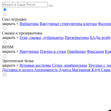
Секс-игрушки
закрыть ×
Вибраторы
Вакуумные стимуляторы клитора
Фаллои
Смазки и презервативы
закрыть ×
Гели, смазки, лубриканты
Презервативы
БАДы возб
BDSM
закрыть ×
Наручники
Плетки и стеки
Ошейники
Фиксация
Кля
Эротическое белье
закрыть ×
Игровые костюмы
Сетки, комбинезоны
Трусики с до
Доставка и оплата
Анонимность
Адреса Магазинов
Клуб Саша